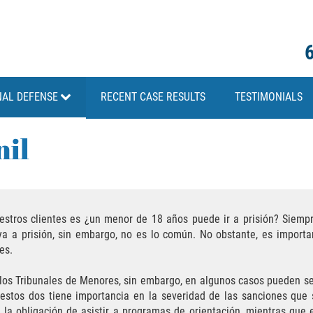
NAL DEFENSE
RECENT CASE RESULTS
TESTIMONIALS
nil
tros clientes es ¿un menor de 18 años puede ir a prisión? Siempr
aya a prisión, sin embargo, no es lo común. No obstante, es import
les.
os Tribunales de Menores, sin embargo, en algunos casos pueden ser 
 estos dos tiene importancia en la severidad de las sanciones que
 la obligación de asistir a programas de orientación, mientras que