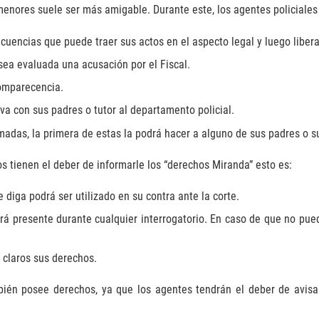
menores suele ser más amigable. Durante este, los agentes policiale
uencias que puede traer sus actos en el aspecto legal y luego liberarl
sea evaluada una acusación por el Fiscal.
comparecencia.
va con sus padres o tutor al departamento policial.
madas, la primera de estas la podrá hacer a alguno de sus padres o su
os tienen el deber de informarle los “derechos Miranda” esto es:
 diga podrá ser utilizado en su contra ante la corte.
rá presente durante cualquier interrogatorio. En caso de que no pu
o claros sus derechos.
én posee derechos, ya que los agentes tendrán el deber de avisarl