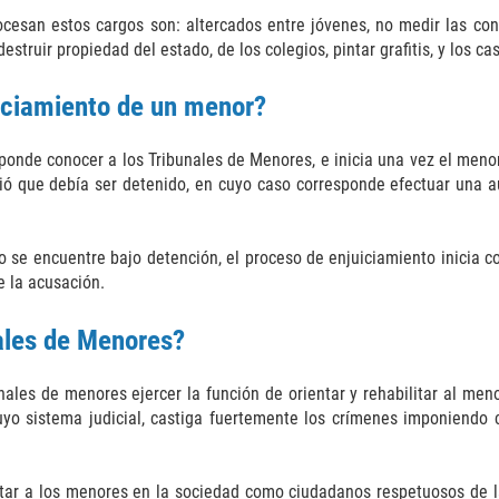
esan estos cargos son: altercados entre jóvenes, no medir las cons
estruir propiedad del estado, de los colegios, pintar grafitis, y los ca
uiciamiento de un menor?
ponde conocer a los Tribunales de Menores, e inicia una vez el men
idió que debía ser detenido, en cuyo caso corresponde efectuar una
 se encuentre bajo detención, el proceso de enjuiciamiento inicia co
e la acusación.
nales de Menores?
nales de menores ejercer la función de orientar y rehabilitar al menor
cuyo sistema judicial, castiga fuertemente los crímenes imponiendo c
ertar a los menores en la sociedad como ciudadanos respetuosos de la