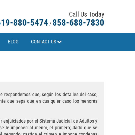
Call Us Today
619-880-5474
858-688-7830
/
BLOG
CONTACT US
e respondemos que, según los detalles del caso,
ante que sepa que en cualquier caso los menores
enjuiciados por el Sistema Judicial de Adultos y
 se le imponen al menor, el primero; dado que se
 el segundo; castiga el crimen e impone condenas