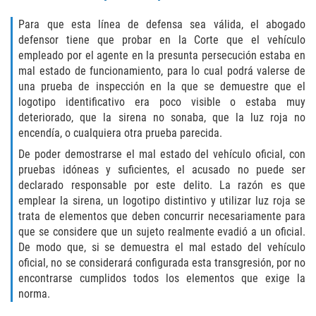
Cuarta Ofensa de DUI
Para que esta línea de defensa sea válida, el abogado
DUID
defensor tiene que probar en la Corte que el vehículo
empleado por el agente en la presunta persecución estaba en
mal estado de funcionamiento, para lo cual podrá valerse de
DUI Causando Lesiones
una prueba de inspección en la que se demuestre que el
logotipo identificativo era poco visible o estaba muy
DUI en Menores de Edad
deteriorado, que la sirena no sonaba, que la luz roja no
encendía, o cualquiera otra prueba parecida.
DUI Con Pasajeros Menores de 14
años
De poder demostrarse el mal estado del vehículo oficial, con
pruebas idóneas y suficientes, el acusado no puede ser
Leyes de DUI en el Estado de
declarado responsable por este delito. La razón es que
California
emplear la sirena, un logotipo distintivo y utilizar luz roja se
trata de elementos que deben concurrir necesariamente para
Segunda Ofensa de DUI
que se considere que un sujeto realmente evadió a un oficial.
De modo que, si se demuestra el mal estado del vehículo
oficial, no se considerará configurada esta transgresión, por no
Tercera Ofensa de DUI
encontrarse cumplidos todos los elementos que exige la
norma.
Delitos Violentos