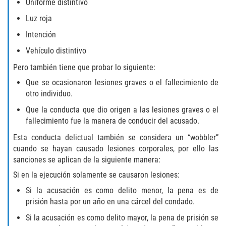
Uniforme distintivo
ELDER ABUSE
Luz roja
FAILURE TO PROVIDE
Intención
Vehículo distintivo
VIOLATION OF PROTECTIVE ORDER
Pero también tiene que probar lo siguiente:
Que se ocasionaron lesiones graves o el fallecimiento de
DRIVING CRIMES
otro individuo.
HIT AND RUN
Que la conducta que dio origen a las lesiones graves o el
fallecimiento fue la manera de conducir del acusado.
VEHICULAR MANSLAUGHTER
Esta conducta delictual también se considera un “wobbler”
cuando se hayan causado lesiones corporales, por ello las
UNLAWFUL USE OF A DISABILITY PLACARD
sanciones se aplican de la siguiente manera:
Si en la ejecución solamente se causaron lesiones:
DRUG CRIMES
Si la acusación es como delito menor, la pena es de
prisión hasta por un año en una cárcel del condado.
DIVERSION
Si la acusación es como delito mayor, la pena de prisión se