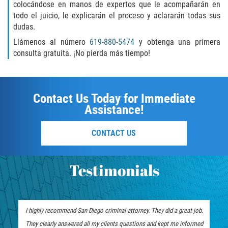
colocándose en manos de expertos que le acompañarán en
todo el juicio, le explicarán el proceso y aclararán todas sus
SEALING ARREST RECORDS
dudas.
Llámenos al número
619-880-5474
y obtenga una primera
RECENT CASE RESULTS
consulta gratuita. ¡No pierda más tiempo!
Testimonials
Blog
Contact Us Today for Immediate
Assistance!
Contact Us
CONTACT US
VISTA CRIMINAL ATTORNEY
Testimonials
I highly recommend San Diego criminal attorney. They did a great job.
They clearly answered all my clients questions and kept me informed