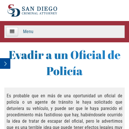
Menu
HOME
Evadir a un Oficial de
TEAM
Policía
Criminal Defense
APPEALS
Es probable que en más de una oportunidad un oficial de
policía o un agente de tránsito le haya solicitado que
Areas de Practica
detuviera su vehículo, y puede ser que le haya parecido el
procedimiento más fastidioso que hay, habiéndosele ocurrido
Asalto y Agresión
la idea de tratar de escapar del oficial, pero le advertimos
que es una terrible idea que puede tener efectos legales muy