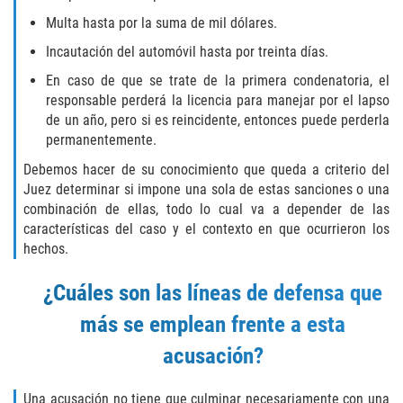
Hurto Menor
Multa hasta por la suma de mil dólares.
Incautación del automóvil hasta por treinta días.
Hurto en Tiendas
En caso de que se trate de la primera condenatoria, el
responsable perderá la licencia para manejar por el lapso
Recepción de Propiedad Robada
de un año, pero si es reincidente, entonces puede perderla
permanentemente.
Robo
Debemos hacer de su conocimiento que queda a criterio del
Juez determinar si impone una sola de estas sanciones o una
Robo de Caja Fuerte
combinación de ellas, todo lo cual va a depender de las
características del caso y el contexto en que ocurrieron los
Robo PC 459
hechos.
Delincuencia Juvenil
¿Cuáles son las líneas de defensa que
más se emplean frente a esta
Audiencias de Detención
acusación?
Audiencias de Disposición
Una acusación no tiene que culminar necesariamente con una