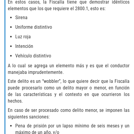
Amenazas Criminales
En estos casos, la Fiscalía tiene que demostrar idénticos
elementos que los que requiere el 2800.1, esto es:
Abuso de Ancianos y Adultos
Sirena
Dependientes
Uniforme distintivo
Negligencia Infantil
Luz roja
Intención
Lesión Corporal A Un Cónyuge
Vehículo distintivo
Orden de Restricción Temporal
A lo cual se agrega un elemento más y es que el conductor
manejaba imprudentemente.
Orden de Protección de Emergencia
Este delito es un “wobbler”, lo que quiere decir que la Fiscalía
puede procesarlo como un delito mayor o menor, en función
Órdenes de Restricción
de las características y el contexto en que ocurrieron los
hechos.
Orden de Restricción Permanente
En caso de ser procesado como delito menor, se imponen las
siguientes sanciones:
Porno Venganza
Pena de prisión por un lapso mínimo de seis meses y un
máximo de un año, y/o