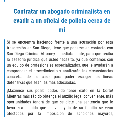
THEFT
Contratar un abogado criminalista en
BURGLARY
evadir a un oficial de policía cerca de
EMBEZZLEMENT
mí
GRAND THEFT
Si se encuentra haciendo frente a una acusación por esta
trasgresión en San Diego, tiene que ponerse en contacto con
PETTY THEFT
San Diego Criminal Attorney inmediatamente, para que reciba
la asesoría jurídica que usted necesita, ya que contamos con
RECEIVING STOLEN PROPERTY
un equipo de profesionales especializados, que le ayudarán a
comprender el procedimiento y analizarán las circunstancias
ROBBERY
concretas de su caso, para poder escoger las líneas
defensivas que sean las más adecuadas.
SHOPLIFTING
¡Maximice sus posibilidades de tener éxito en la Corte!
Mientras más rápido obtenga el auxilio legal conveniente, más
White Collar
oportunidades tendrá de que se dicte una sentencia que le
favorezca. Impida que su vida y la de su familia se vean
afectadas por la imposición de sanciones mayores,
OTHER PRACTICE AREAS