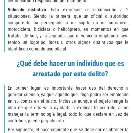
ser declarado responsable por este delito.
Delitos Contra La Propiedad
Vehículo distintivo
: Esta expresión se circunscribe a 2
Dañar Lineas Telefonicas, Electricas o
situaciones. Siendo la primera, que un oficial o autoridad
de Servicios Publicos
competente ha perseguido a un sujeto en un automóvil,
motocicleta, bicicleta o helicóptero, en momentos en que
Incendio Provocado
trataba de huir; y la segunda, que el vehículo empleado haya
tenido un logotipo, luces u otros signos distintivos que le
identifican como de uso oficial.
Invasión Agravada de Propiedad
Ajena
¿Qué debe hacer un individuo que es
Invasión de Propiedad Ajena
arrestado por este delito?
Vandalismo
En primer lugar, es importante hacer uso del derecho a
guardar silencio, ya que aquello que diga podrá ser empleado
Delitos de Cuello Blanco
en su contra en el juicio. Inclusive aunque el sujeto tenga la
idea de que ello va a ayudarle a explicar lo ocurrido, al no
Apropiación Indebida de Fondos
manejar la terminología legal, todo lo que declare en vez de
Públicos
contribuir, puede perjudicarlo.
Por supuesto, el paso siguiente que se debe dar es obtener la
Falsificación