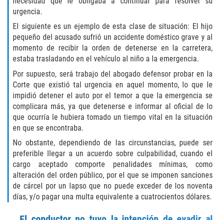
necesidad que le obligaba a continuar para resolver su
Sello de Registros Juveniles
urgencia.
El siguiente es un ejemplo de esta clase de situación: El hijo
Tribunal de Delincuencia Juvenil
pequeño del acusado sufrió un accidente doméstico grave y al
momento de recibir la orden de detenerse en la carretera,
Tutela de los Tribunales
estaba trasladando en el vehículo al niño a la emergencia.
Por supuesto, será trabajo del abogado defensor probar en la
Delitos Sexuales
Corte que existió tal urgencia en aquel momento, lo que le
impidió detener el auto por el temor a que la emergencia se
Actos Lascivos con un Menor
complicara más, ya que detenerse e informar al oficial de lo
que ocurría le hubiera tomado un tiempo vital en la situación
en que se encontraba.
Agresión Sexual
No obstante, dependiendo de las circunstancias, puede ser
Conducta Lasciva
preferible llegar a un acuerdo sobre culpabilidad, cuando el
cargo aceptado comporte penalidades mínimas, como
alteración del orden público, por el que se imponen sanciones
Copulación Oral Forzada
de cárcel por un lapso que no puede exceder de los noventa
días, y/o pagar una multa equivalente a cuatrocientos dólares.
Estupro
El conductor no tuvo la intención de evadir al