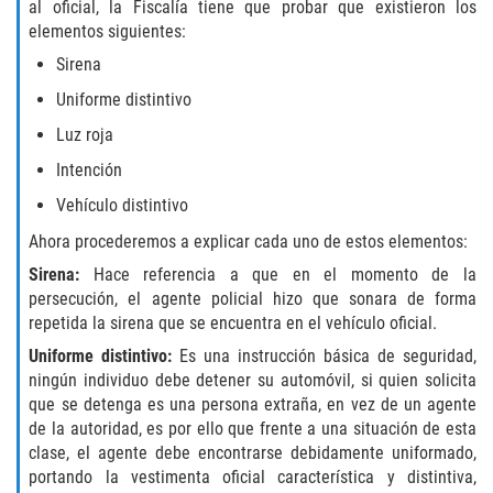
al oficial, la Fiscalía tiene que probar que existieron los
Portar un Arma Oculta
elementos siguientes:
Sirena
Portar un Arma de Fuego Cargada en
Público
Uniforme distintivo
Luz roja
Delitos De Drogas
Intención
El Programa de Desviación Previo al
Vehículo distintivo
Juicio PC 1000
Ahora procederemos a explicar cada uno de estos elementos:
Leyes sobre Marihuana en California
Sirena:
Hace referencia a que en el momento de la
persecución, el agente policial hizo que sonara de forma
Posesión de Marihuana
repetida la sirena que se encuentra en el vehículo oficial.
Uniforme distintivo:
Es una instrucción básica de seguridad,
Posesión de Marihuana para la Venta
ningún individuo debe detener su automóvil, si quien solicita
que se detenga es una persona extraña, en vez de un agente
Posesión De Parafernalia De Drogas
de la autoridad, es por ello que frente a una situación de esta
clase, el agente debe encontrarse debidamente uniformado,
portando la vestimenta oficial característica y distintiva,
Posesión de Sustancias Controladas