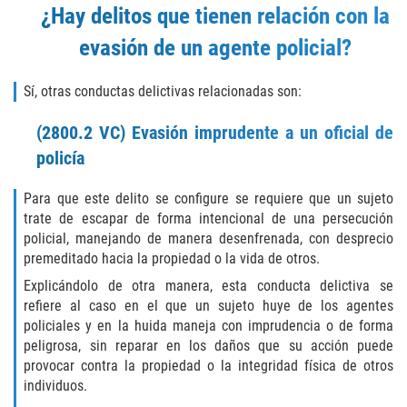
¿Hay delitos que tienen relación con la
Aumento de Sentencia para Pandillas
evasión de un agente policial?
Disuadir a un Testigo
Sí, otras conductas delictivas relacionadas son:
Homicidio
(2800.2 VC) Evasión imprudente a un oficial de
Homicidio Involuntario
policía
Homicidio Voluntario
Para que este delito se configure se requiere que un sujeto
trate de escapar de forma intencional de una persecución
Intento de Asesinato
policial, manejando de manera desenfrenada, con desprecio
premeditado hacia la propiedad o la vida de otros.
Secuestro
Explicándolo de otra manera, esta conducta delictiva se
refiere al caso en el que un sujeto huye de los agentes
Violencia Doméstica
policiales y en la huida maneja con imprudencia o de forma
peligrosa, sin reparar en los daños que su acción puede
provocar contra la propiedad o la integridad física de otros
Acecho
individuos.