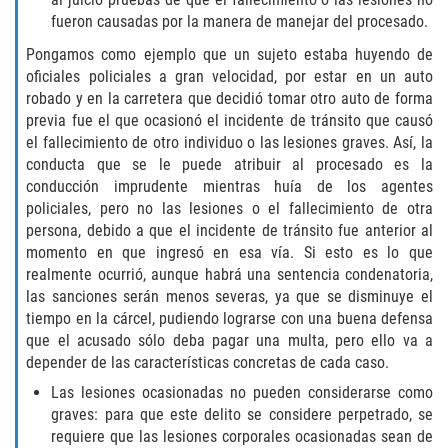
fueron causadas por la manera de manejar del procesado.
GAMBLING FRAUD
Pongamos como ejemplo que un sujeto estaba huyendo de
oficiales policiales a gran velocidad, por estar en un auto
HEALTH CARE FRAUD
robado y en la carretera que decidió tomar otro auto de forma
previa fue el que ocasionó el incidente de tránsito que causó
IDENTITY THEFT
el fallecimiento de otro individuo o las lesiones graves. Así, la
conducta que se le puede atribuir al procesado es la
SECURITIES FRAUD
conducción imprudente mientras huía de los agentes
policiales, pero no las lesiones o el fallecimiento de otra
JUVENILE
persona, debido a que el incidente de tránsito fue anterior al
momento en que ingresó en esa vía. Si esto es lo que
realmente ocurrió, aunque habrá una sentencia condenatoria,
JUVENILE
las sanciones serán menos severas, ya que se disminuye el
tiempo en la cárcel, pudiendo lograrse con una buena defensa
Post Conviction Matters
que el acusado sólo deba pagar una multa, pero ello va a
depender de las características concretas de cada caso.
Petition to Vacate Murder Conviction
Las lesiones ocasionadas no pueden considerarse como
graves: para que este delito se considere perpetrado, se
PRE-FILE INVESTIGATION
requiere que las lesiones corporales ocasionadas sean de