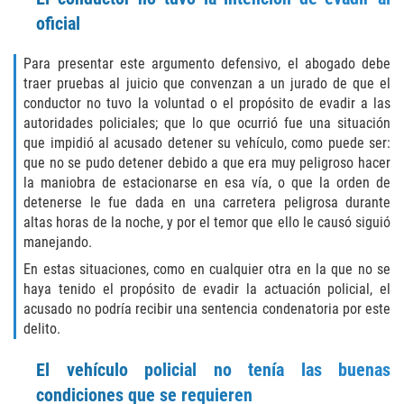
Exposición Indecente
oficial
Merodear para prostituirse
Para presentar este argumento defensivo, el abogado debe
traer pruebas al juicio que convenzan a un jurado de que el
Molestar a un Niño Menor de 18 Años
conductor no tuvo la voluntad o el propósito de evadir a las
autoridades policiales; que lo que ocurrió fue una situación
Penetración Sexual Forzada
que impidió al acusado detener su vehículo, como puede ser:
que no se pudo detener debido a que era muy peligroso hacer
Pornografía Infantil
la maniobra de estacionarse en esa vía, o que la orden de
detenerse le fue dada en una carretera peligrosa durante
Prostitución y Solicitación
altas horas de la noche, y por el temor que ello le causó siguió
manejando.
DUI
En estas situaciones, como en cualquier otra en la que no se
haya tenido el propósito de evadir la actuación policial, el
Audiencia Administrativa del DMV
acusado no podría recibir una sentencia condenatoria por este
delito.
Conducción Imprudente sin Presencia
de Alcohol
El vehículo policial no
tenía las buenas
condiciones que se requieren