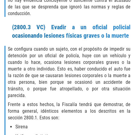
no hay evidencia concluyente o suficiente contra el acusado
de las que se desprenda que ignoró las normas y reglas de
BATTERY ON A PEACE OFFICER ATTORNEY
conducción.
BATTERY SERIOUS BODILY INJURY
(2800.3 VC) Evadir a un oficial policial
ocasionando lesiones físicas graves o la muerte
DOMESTIC VIOLENCE
Se configura cuando un sujeto, con el propósito de impedir su
CHILD ABUSE
detención por un oficial de policía, huye con un vehículo y
cuando lo hace, ocasiona lesiones corporales graves o la
muerte a otro individuo. Esto es, haber conducido el auto fue
CHILD ENDANGERMENT
la razón de que se causaran lesiones corporales o la muerte a
otra persona, bien porque se ocasionó un accidente de
CORPORAL INJURY
tránsito, o porque fue atropellado, o por otra situación
parecida.
CRIMINAL THREATS
Frente a estos hechos, la Fiscalía tendrá que demostrar, de
forma general, idénticos elementos a los descritos en la
DOMESTIC BATTERY
sección 2800.1. Estos son:
DOMESTIC VIOLENCE
Sirena