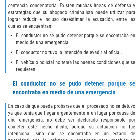
Audiencias de Transferencia
sentencia condenatoria. Existen muchas líneas de defensa y
estrategias que su abogado criminalista puede utilizar para
Delitos por los cuales un menor
lograr reducir e incluso desestimar la acusación, entre las
puede ser juzgado como adulto
cuales se encuentran:
El conductor no se pudo detener porque se encontraba en
Derechos de los padres en casos de
menores de edad
medio de una emergencia.
El conductor no tuvo la intención de evadir al oficial.
Desviación Informal Juvenil
El vehículo policial no tenía las buenas condiciones que se
requieren.
División de Justicia Juvenil
El conductor no se pudo detener porque se
La Ley de Tres Strikes
encontraba en medio de una emergencia
Libertad Condicional para Menores
En caso de que pueda probarse que el procesado no se detuvo
ya que tenía que llegar urgentemente a un lugar por causa de
Petición Aceptada
una emergencia, no debe ser declarado responsable por
cometer este hecho ilícito, porque su actuación no fue
Proyecto de Ley del Senado 439
intencional, sino que se encontraba en un estado de