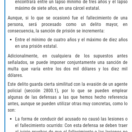
DRUG POSSESSION
encontrará entre un lapso mínimo de tres años y el lapso
máximo de siete años, en una cárcel estatal.
MARIJUANA
Aunque, si lo que se ocasionó fue el fallecimiento de una
persona, será procesado como un delito mayor, en
PROP 36
consecuencia, la sanción de prisión se incrementa:
Entre el mínimo de cuatro años y el máximo de diez años
SALES / TRANSPORTATION
en una prisión estatal.
Adicionalmente, en cualquiera de los supuestos antes
EXPUNGEMENT
señalados, se puede imponer conjuntamente una sanción de
multa que varía entre los dos mil dólares y los diez mil
FEDERAL
dólares.
Este delito guarda cierta similitud con la evasión de un agente
Fraud
policial (sección 2800.1), por lo que se pueden emplear
algunas de las defensas a las que hemos hecho referencia
AUTO INSURANCE FRAUD
antes, aunque se pueden utilizar otras muy concretas, como lo
son:
CHECK FRAUD
La forma de conducir del acusado no causó las lesiones o
el fallecimiento ocurrido: Con esta defensa se deben traer
CREDIT CARD FRAUD
al juicio pruebas de que el fallecimiento o las lesiones no