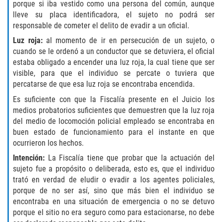
porque si iba vestido como una persona del común, aunque
lleve su placa identificadora, el sujeto no podrá ser
Posesión De Una Sustancia
responsable de cometer el delito de evadir a un oficial.
Controlada Para La Venta
Luz roja:
al momento de ir en persecución de un sujeto, o
Proposición 36
cuando se le ordenó a un conductor que se detuviera, el oficial
estaba obligado a encender una luz roja, la cual tiene que ser
visible, para que el individuo se percate o tuviera que
Transporte De Sustancias
Controladas Para La Venta
percatarse de que esa luz roja se encontraba encendida.
Es suficiente con que la Fiscalía presente en el Juicio los
Delitos de Conducción
medios probatorios suficientes que demuestren que la luz roja
del medio de locomoción policial empleado se encontraba en
Conducir con una licencia suspendida
buen estado de funcionamiento para el instante en que
ocurrieron los hechos.
Evadir a un Oficial de Policía
Intención:
La Fiscalía tiene que probar que la actuación del
sujeto fue a propósito o deliberada, esto es, que el individuo
Homicidio Vehicular
trató en verdad de eludir o evadir a los agentes policiales,
porque de no ser así, sino que más bien el individuo se
Robo de Auto
encontraba en una situación de emergencia o no se detuvo
porque el sitio no era seguro como para estacionarse, no debe