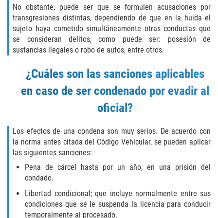
No obstante, puede ser que se formulen acusaciones por
Fraude de Juego
transgresiones distintas, dependiendo de que en la huida el
sujeto haya cometido simultáneamente otras conductas que
Fraude de Seguro de Auto
se consideran delitos, como puede ser: posesión de
sustancias ilegales o robo de autos, entre otros.
Fraude Del Seguro De Desempleo
¿Cuáles son las sanciones aplicables
Fraude al Sistema de Salud
en caso de ser condenado por evadir al
Fraude de Tarjetas de Crédito
oficial?
Práctica No Autorizada de la
Los efectos de una condena son muy serios. De acuerdo con
Medicina
la norma antes citada del Código Vehicular, se pueden aplicar
las siguientes sanciones:
Delitos de Hurto
Pena de cárcel hasta por un año, en una prisión del
condado.
Hurto Mayor
Libertad condicional; que incluye normalmente entre sus
condiciones que se le suspenda la licencia para conducir
Hurto Mayor de Auto
temporalmente al procesado.