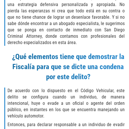
Eliminación de Antecedentes Penales
una estrategia defensiva personalizada y apropiada. No
pierda las esperanzas ni crea que todo está en su contra o
Libertad Condicional Bajo Palabra
que no tiene chance de lograr un desenlace favorable. Y si no
sabe dónde encontrar a un abogado especialista, le sugerimos
Sello de Registros de Arresto
que se ponga en contacto de inmediato con San Diego
Criminal Attorney, donde contamos con profesionales del
derecho especializados en esta área.
Violación de la Libertad Condicional
¿Qué elementos tiene que demostrar la
Chocar y Huir
Fiscalía para que se dicte una condena
Delitos De Armas
por este delito?
Aumento de Pena por Armas de
Fuego
De acuerdo con lo dispuesto en el Código Vehicular, este
delito se configura cuando un individuo, de manera
Armas Prohibidas
intencional, huye o evade a un oficial o agente del orden
público, en instantes en los que se encuentra manejando un
vehículo automotor.
Descarga Negligente de un Arma de
Fuego
Entonces, para declarar responsable a un individuo de evadir