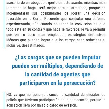
asesoría de un abogado experto en este asunto, mientras más
temprano lo haga, será mejor para el arrestado, porque se
Falsificación o Alteración de una
Prescripción Médica
incrementarán sus posibilidades de lograr una decisión
favorable en la Corte. Recuerde que, contratar una defensa
experimentada, aún cuando se tenga la convicción de que
Malversación de Fondos
todo está en su contra y que nada le favorece, le va a permitir
que en su caso sean empleadas estrategias defensivas
Robo De Identidad
idóneas que pueden lograr que los cargos sean reducidos e,
inclusive, desestimados.
Presentación de Documentos Falsos
¿Los cargos que se pueden imputar
Delitos de Fraude
pueden ser múltiples, dependiendo de
Fraude a Programas de Asistencia
la cantidad de agentes que
Pública
participaron en la persecución?
Fraude con Cheques
NO, ya que no tiene relevancia la cantidad de oficiales de
Fraude a la Compensación a los
policía que tuvieron participación en la persecución, porque la
Trabajadores
acusación será por un solo cargo de evasión.