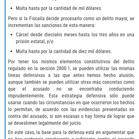
Publicar Información Dañina En
Internet
Multa hasta por la cantidad de mil dólares.
Pero si la Fiscalía decide procesarlo como un delito mayor, se
Violación de Una Orden de
incrementan las sanciones de esta manera:
Restricción
Cárcel desde dieciséis meses hasta los tres años en una
Sustracción de Menores
prisión estatal, y/o
Multa hasta por la cantidad de diez mil dólares.
ASSAULT AND BATTERY
Por tener los mismos elementos constitutivos del delito
regulado en la sección 2800.1, se pueden utilizar las mismas
ASSAULT
líneas defensivas a las que antes hemos hecho alusión,
aunque también se pueden utilizar otras más concretas como
ASSAULT ON A PUBLIC OFFICIAL
que el acusado no se encontraba conduciendo
imprudentemente. Esta estrategia defensiva sólo puede
ASSAULT WITH A DEADLY WEAPON
usarse cuando las circunstancias en que ocurrieron los hechos
lo permitan, de acuerdo con las evidencias presentadas en
ASSAULT WITH CAUSTIC CHEMICALS OR
contra del acusado, si son escasas o hay forma de lograr que
FLAMMABLE SUBSTANCES
se desestimen legalmente del juicio.
En este caso, la base para la defensa está en argumentar que
BATTERY