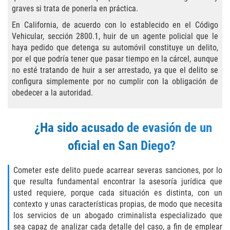
Agresión Agravada
graves si trata de ponerla en práctica.
En California, de acuerdo con lo establecido en el Código
Agresión Contra un Agente del Orden
Público
Vehicular, sección 2800.1, huir de un agente policial que le
haya pedido que detenga su automóvil constituye un delito,
por el que podría tener que pasar tiempo en la cárcel, aunque
Asalto Contra Un Funcionario Público
no esté tratando de huir a ser arrestado, ya que el delito se
configura simplemente por no cumplir con la obligación de
Asalto con Arma Mortal
obedecer a la autoridad.
Asalto Con Químicos Cáusticos
¿Ha sido acusado de evasión de un
Asalto Simple
oficial en San Diego?
Asuntos posteriores a la condena
Cometer este delito puede acarrear severas sanciones, por lo
que resulta fundamental encontrar la asesoría jurídica que
Anulando o Rechazando una Condena
usted requiere, porque cada situación es distinta, con un
contexto y unas características propias, de modo que necesita
Certificado de Rehabilitación
los servicios de un abogado criminalista especializado que
sea capaz de analizar cada detalle del caso, a fin de emplear