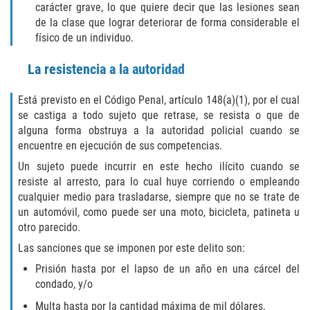
carácter grave, lo que quiere decir que las lesiones sean
SEX CRIMES
de la clase que lograr deteriorar de forma considerable el
físico de un individuo.
CHILD MOLESTATION
La resistencia a la autoridad
INDECENT EXPOSURE
Está previsto en el Código Penal, artículo 148(a)(1), por el cual
LEWD ACTS WITH A CHILD
se castiga a todo sujeto que retrase, se resista o que de
alguna forma obstruya a la autoridad policial cuando se
encuentre en ejecución de sus competencias.
LEWD CONDUCT IN PUBLIC
Un sujeto puede incurrir en este hecho ilícito cuando se
PROSTITUTION / SOLICITATION
resiste al arresto, para lo cual huye corriendo o empleando
cualquier medio para trasladarse, siempre que no se trate de
un automóvil, como puede ser una moto, bicicleta, patineta u
RAPE
otro parecido.
SEXUAL BATTERY
Las sanciones que se imponen por este delito son:
Prisión hasta por el lapso de un año en una cárcel del
STATUTORY RAPE
condado, y/o
Multa hasta por la cantidad máxima de mil dólares.