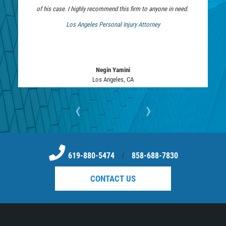
of his case. I highly recommend this firm to anyone in need.
Los Angeles Personal Injury Attorney
 Bankruptcy Attorney
Negin Yamini
Los Angeles, CA
‹
›
619-880-5474
/
858-688-7830
CONTACT US