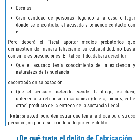
Audiencias de Transferencia
Escalas.
Delitos por los cuales un menor
Gran cantidad de personas llegando a la casa o lugar
puede ser juzgado como adulto
donde se encontraba el acusado y teniendo contacto con
él.
Derechos de los padres en casos de
menores de edad
Pero deberá el Fiscal aportar medios probatorios que
demuestren de manera fehaciente su culpabilidad, no basta
con simples presunciones. En tal sentido, deberá acreditar:
Desviación Informal Juvenil
Que el acusado tenía conocimiento de la existencia y
División de Justicia Juvenil
naturaleza de la sustancia
encontrada en su posesión.
La Ley de Tres Strikes
Que el acusado pretendía vender la droga, es decir,
obtener una retribución económica (dinero, bienes, entre
Libertad Condicional para Menores
otros) producto de la entrega de la sustancia ilegal.
Nota:
si usted logra demostrar que tenía la droga para su uso
Petición Aceptada
personal, no podrá ser condenado por este delito.
Proyecto de Ley del Senado 439
¿De qué trata el delito de Fabricación