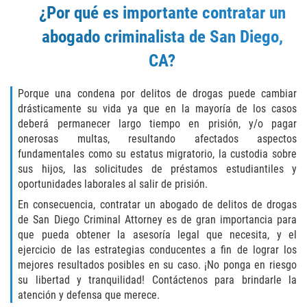
Eliminación de Antecedentes Penales
¿Por qué es importante contratar un
abogado criminalista de San Diego,
Libertad Condicional Bajo Palabra
CA?
Sello de Registros de Arresto
Porque una condena por delitos de drogas puede cambiar
Violación de la Libertad Condicional
drásticamente su vida ya que en la mayoría de los casos
deberá permanecer largo tiempo en prisión, y/o pagar
Chocar y Huir
onerosas multas, resultando afectados aspectos
fundamentales como su estatus migratorio, la custodia sobre
Delitos De Armas
sus hijos, las solicitudes de préstamos estudiantiles y
oportunidades laborales al salir de prisión.
Aumento de Pena por Armas de
En consecuencia, contratar un abogado de delitos de drogas
Fuego
de San Diego Criminal Attorney es de gran importancia para
que pueda obtener la asesoría legal que necesita, y el
Armas Prohibidas
ejercicio de las estrategias conducentes a fin de lograr los
mejores resultados posibles en su caso. ¡No ponga en riesgo
Descarga Negligente de un Arma de
su libertad y tranquilidad! Contáctenos para brindarle la
Fuego
atención y defensa que merece.