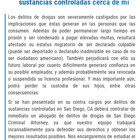
sustancias controladas cerca de mí
SEALING ARREST RECORDS
Los delitos de drogas son severamente castigados por las
implicaciones que éstas generan en las personas que las
RECENT CASE RESULTS
consumen. Además de poder permanecer largo tiempo en
prisión y ser condenado a pagar elevadas multas, resultará
Testimonials
afectado su estatus migratorio de ser declarado culpable
(puede ser deportado o declarado inadmisible en caso de no
Blog
ser ciudadano americano). También perjudicará con ello su
futuro laboral por cuanto difícilmente generará confianza en
Contact Us
su posible empleador, y además probablemente sea revocada
o suspendida su licencia profesional. Y más importante aún,
podrá perder la custodia de sus hijos, entre otras
VISTA CRIMINAL ATTORNEY
consecuencias.
Si se han presentado en su contra cargos por delitos de
sustancias controladas en San Diego, CA deberá contratar de
inmediato un abogado de delitos de drogas de San Diego
Criminal Attorney, ya que nuestro equipo trabajará
incansablemente para defender sus derechos y obtener los
mejores resultados posibles. Nos encargaremos de estudiar el