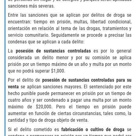
Publicar Información Dañina En
sanciones más severas.
Internet
Entre las sanciones que se aplican por delitos de droga se
Violación de Una Orden de
encuentran: tiempo en prisión, multas, libertad condicional,
Restricción
orientación en relación al tema de las drogas, tratamientos y
servicio comunitario. Seguidamente se procede a precisar las
Sustracción de Menores
condenas que se aplican a cada delito:
La
posesión de sustancias controladas
es por lo general
ASSAULT AND BATTERY
considerada un delito menor y por su comisión se aplica
prisión por un tiempo máximo de un año y multa por un monto
ASSAULT
que no podrá superar $1,000.
Por el delito de
posesión de sustancias controladas para su
ASSAULT ON A PUBLIC OFFICIAL
venta
se aplican sanciones mayores. El sentenciado por este
hecho punible puede permanecer en prisión por un tiempo de
ASSAULT WITH A DEADLY WEAPON
cuatro años y ser condenado a pagar una multa por un monto
máximo de $20,000. Pero el tiempo en prisión puede
ASSAULT WITH CAUSTIC CHEMICALS OR
aumentar en función de ciertas circunstancias, tales como, la
FLAMMABLE SUBSTANCES
cantidad y tipo de droga objeto de venta.
Si el delito cometido es
fabricación o cultivo de droga
se
BATTERY