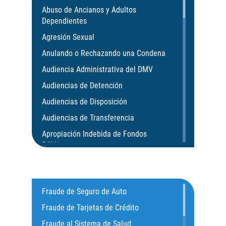
Abuso de Ancianos y Adultos
Dependientes
Agresión Sexual
Anulando o Rechazando una Condena
Audiencia Administrativa del DMV
Audiencias de Detención
Audiencias de Disposición
Audiencias de Transferencia
Apropiación Indebida de Fondos
Públicos
Aumento de Pena por Armas de Fuego
Aumento de Sentencia para Pandillas
Fraude de Seguro de Auto
Actos Lascivos con un Menor
Fraude de Tarjetas de Crédito
Agresión Agravada
Fraude al Sistema de Salud
Agresión contra un agente del orden