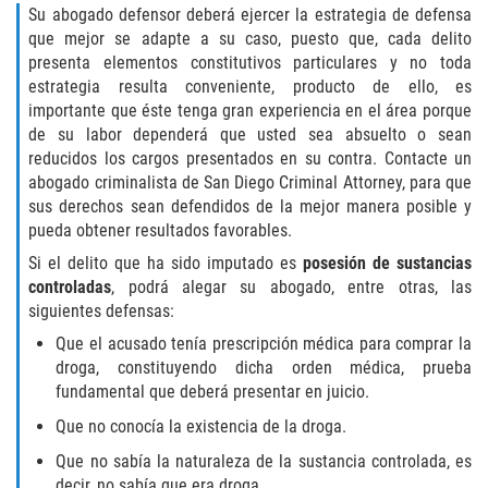
Su abogado defensor deberá ejercer la estrategia de defensa
ELDER ABUSE
que mejor se adapte a su caso, puesto que, cada delito
presenta elementos constitutivos particulares y no toda
FAILURE TO PROVIDE
estrategia resulta conveniente, producto de ello, es
importante que éste tenga gran experiencia en el área porque
VIOLATION OF PROTECTIVE ORDER
de su labor dependerá que usted sea absuelto o sean
reducidos los cargos presentados en su contra. Contacte un
DRIVING CRIMES
abogado criminalista de San Diego Criminal Attorney, para que
sus derechos sean defendidos de la mejor manera posible y
pueda obtener resultados favorables.
HIT AND RUN
Si el delito que ha sido imputado es
posesión de sustancias
VEHICULAR MANSLAUGHTER
controladas
, podrá alegar su abogado, entre otras, las
siguientes defensas:
UNLAWFUL USE OF A DISABILITY PLACARD
Que el acusado tenía prescripción médica para comprar la
droga, constituyendo dicha orden médica, prueba
DRUG CRIMES
fundamental que deberá presentar en juicio.
Que no conocía la existencia de la droga.
DIVERSION
Que no sabía la naturaleza de la sustancia controlada, es
decir, no sabía que era droga.