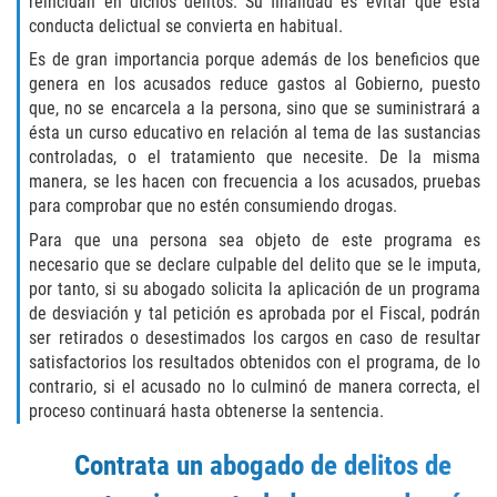
reincidan en dichos delitos. Su finalidad es evitar que esta
THEFT
conducta delictual se convierta en habitual.
BURGLARY
Es de gran importancia porque además de los beneficios que
genera en los acusados reduce gastos al Gobierno, puesto
que, no se encarcela a la persona, sino que se suministrará a
EMBEZZLEMENT
ésta un curso educativo en relación al tema de las sustancias
controladas, o el tratamiento que necesite. De la misma
GRAND THEFT
manera, se les hacen con frecuencia a los acusados, pruebas
para comprobar que no estén consumiendo drogas.
PETTY THEFT
Para que una persona sea objeto de este programa es
necesario que se declare culpable del delito que se le imputa,
RECEIVING STOLEN PROPERTY
por tanto, si su abogado solicita la aplicación de un programa
de desviación y tal petición es aprobada por el Fiscal, podrán
ROBBERY
ser retirados o desestimados los cargos en caso de resultar
satisfactorios los resultados obtenidos con el programa, de lo
SHOPLIFTING
contrario, si el acusado no lo culminó de manera correcta, el
proceso continuará hasta obtenerse la sentencia.
White Collar
Contrata un abogado de delitos de
OTHER PRACTICE AREAS