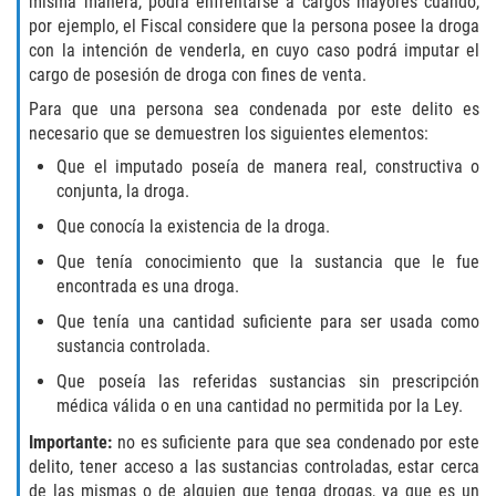
misma manera, podrá enfrentarse a cargos mayores cuando,
Fraude de Juego
por ejemplo, el Fiscal considere que la persona posee la droga
con la intención de venderla, en cuyo caso podrá imputar el
cargo de posesión de droga con fines de venta.
Fraude de Seguro de Auto
Para que una persona sea condenada por este delito es
Fraude Del Seguro De Desempleo
necesario que se demuestren los siguientes elementos:
Que el imputado poseía de manera real, constructiva o
Fraude al Sistema de Salud
conjunta, la droga.
Que conocía la existencia de la droga.
Fraude de Tarjetas de Crédito
Que tenía conocimiento que la sustancia que le fue
encontrada es una droga.
Práctica No Autorizada de la
Medicina
Que tenía una cantidad suficiente para ser usada como
sustancia controlada.
Delitos de Hurto
Que poseía las referidas sustancias sin prescripción
médica válida o en una cantidad no permitida por la Ley.
Hurto Mayor
Importante:
no es suficiente para que sea condenado por este
Hurto Mayor de Auto
delito, tener acceso a las sustancias controladas, estar cerca
de las mismas o de alguien que tenga drogas, ya que es un