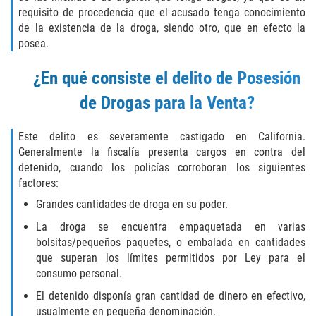
requisito de procedencia que el acusado tenga conocimiento
Hurto Menor
de la existencia de la droga, siendo otro, que en efecto la
posea.
Hurto en Tiendas
¿En qué consiste el delito de Posesión
Recepción de Propiedad Robada
de Drogas para la Venta?
Robo
Este delito es severamente castigado en California.
Robo de Caja Fuerte
Generalmente la fiscalía presenta cargos en contra del
detenido, cuando los policías corroboran los siguientes
factores:
Robo PC 459
Grandes cantidades de droga en su poder.
Delincuencia Juvenil
La droga se encuentra empaquetada en varias
bolsitas/pequeños paquetes, o embalada en cantidades
Audiencias de Detención
que superan los límites permitidos por Ley para el
consumo personal.
Audiencias de Disposición
El detenido disponía gran cantidad de dinero en efectivo,
usualmente en pequeña denominación.