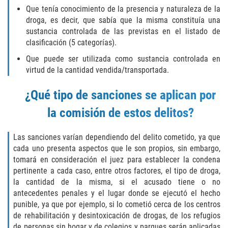
Amenazas Criminales
Que tenía conocimiento de la presencia y naturaleza de la
droga, es decir, que sabía que la misma constituía una
Abuso de Ancianos y Adultos
sustancia controlada de las previstas en el listado de
Dependientes
clasificación (5 categorías).
Que puede ser utilizada como sustancia controlada en
Negligencia Infantil
virtud de la cantidad vendida/transportada.
Lesión Corporal A Un Cónyuge
¿Qué tipo de sanciones se aplican por
Orden de Restricción Temporal
la comisión de estos delitos?
Orden de Protección de Emergencia
Las sanciones varían dependiendo del delito cometido, ya que
cada uno presenta aspectos que le son propios, sin embargo,
Órdenes de Restricción
tomará en consideración el juez para establecer la condena
pertinente a cada caso, entre otros factores, el tipo de droga,
Orden de Restricción Permanente
la cantidad de la misma, si el acusado tiene o no
antecedentes penales y el lugar donde se ejecutó el hecho
punible, ya que por ejemplo, si lo cometió cerca de los centros
Porno Venganza
de rehabilitación y desintoxicación de drogas, de los refugios
de personas sin hogar y de colegios y parques serán aplicadas