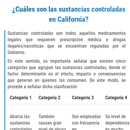
Portar un Arma Oculta
¿Cuáles son las sustancias controladas
en California?
Portar un Arma de Fuego Cargada en
Público
Sustancias controladas son todos aquellos medicamentos
Delitos De Drogas
legales que requieren prescripción médica o drogas
ilegales/narcóticas que se encuentran reguladas por el
Gobierno.
El Programa de Desviación Previo al
Juicio PC 1000
En este sentido, es importante señalar que existen cinco
categorías que agrupan las sustancias controladas, donde el
Leyes sobre Marihuana en California
factor determinante es el efecto, impacto o consecuencias
que generan en quienes las consumen. De este modo, se
Posesión de Marihuana
procede a señalar dicha clasificación:
Categoría 1
Categoría 2
Categoría 3
Categoría 4
Posesión de Marihuana para la Venta
Posesión De Parafernalia De Drogas
Abarca las
También
Son empleadas
Su nivel de
sustancias
causan gran
con frecuencia
dependencia
Posesión de Sustancias Controladas
controladas
nivel de abuso
en
es mucho