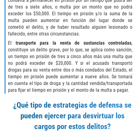
condena a permanecer en prisión por un tiempo que podrá ser
de tres a siete años, o multa por un monto que no podrá
BATTERY ON A PEACE OFFICER ATTORNEY
exceder los $50,000. El tiempo en prisión y/o la suma de la
multa pueden aumentar en función del lugar donde se
BATTERY SERIOUS BODILY INJURY
cometió el delito, y de haber resultado alguien lesionado o
fallecido, entre otras circunstancias.
DOMESTIC VIOLENCE
El
transporte para la venta de sustancias controladas
,
constituye un delito grave, por lo que, se aplica como sanción,
CHILD ABUSE
un tiempo en prisión de tres a cinco años más una multa que
no podrá exceder de $20,000. Y si el acusado transportó
drogas para su venta entre dos o más condados del Estado, el
CHILD ENDANGERMENT
tiempo en prisión puede aumentar a nueve años. Se tomará
en cuenta el tipo de droga y la cantidad vendida/transportada
CORPORAL INJURY
para fijar el tiempo en prisión y el monto de la multa a pagar.
CRIMINAL THREATS
¿Qué tipo de estrategias de defensa se
DOMESTIC BATTERY
pueden ejercer para desvirtuar los
cargos por estos delitos?
DOMESTIC VIOLENCE