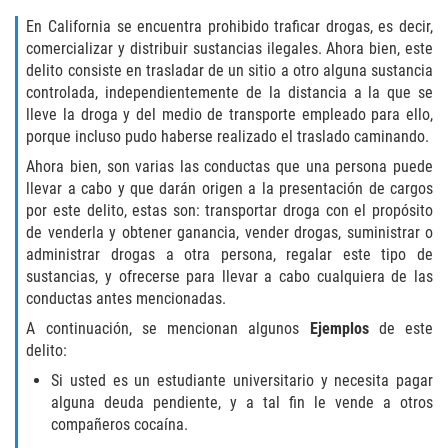
Cuarta Ofensa de DUI
En California se encuentra prohibido traficar drogas, es decir,
comercializar y distribuir sustancias ilegales. Ahora bien, este
DUID
delito consiste en trasladar de un sitio a otro alguna sustancia
controlada, independientemente de la distancia a la que se
DUI Causando Lesiones
lleve la droga y del medio de transporte empleado para ello,
porque incluso pudo haberse realizado el traslado caminando.
DUI en Menores de Edad
Ahora bien, son varias las conductas que una persona puede
llevar a cabo y que darán origen a la presentación de cargos
DUI Con Pasajeros Menores de 14
por este delito, estas son: transportar droga con el propósito
años
de venderla y obtener ganancia, vender drogas, suministrar o
administrar drogas a otra persona, regalar este tipo de
Leyes de DUI en el Estado de
sustancias, y ofrecerse para llevar a cabo cualquiera de las
California
conductas antes mencionadas.
Segunda Ofensa de DUI
A continuación, se mencionan algunos
Ejemplos
de este
delito:
Tercera Ofensa de DUI
Si usted es un estudiante universitario y necesita pagar
alguna deuda pendiente, y a tal fin le vende a otros
Delitos Violentos
compañeros cocaína.