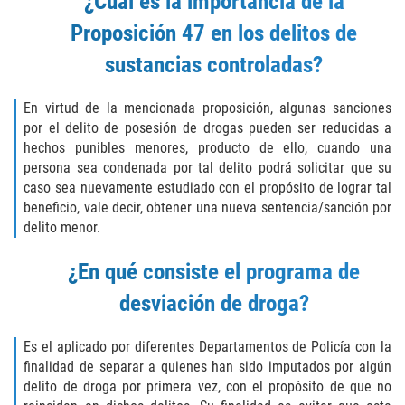
¿Cuál es la importancia de la
SEX CRIMES
Proposición 47 en los delitos de
sustancias controladas?
CHILD MOLESTATION
INDECENT EXPOSURE
En virtud de la mencionada proposición, algunas sanciones
por el delito de posesión de drogas pueden ser reducidas a
hechos punibles menores, producto de ello, cuando una
LEWD ACTS WITH A CHILD
persona sea condenada por tal delito podrá solicitar que su
caso sea nuevamente estudiado con el propósito de lograr tal
LEWD CONDUCT IN PUBLIC
beneficio, vale decir, obtener una nueva sentencia/sanción por
delito menor.
PROSTITUTION / SOLICITATION
¿En qué consiste el programa de
RAPE
desviación de droga?
SEXUAL BATTERY
Es el aplicado por diferentes Departamentos de Policía con la
STATUTORY RAPE
finalidad de separar a quienes han sido imputados por algún
delito de droga por primera vez, con el propósito de que no