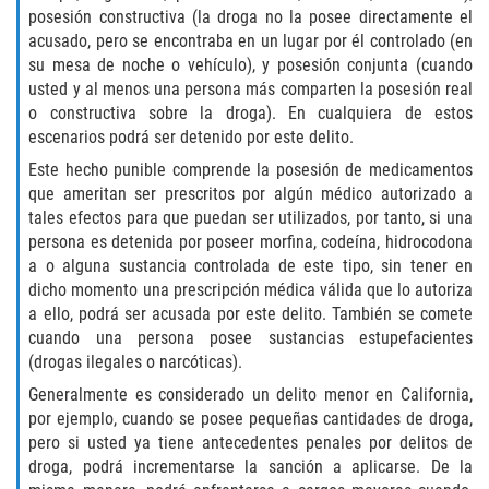
posesión constructiva (la droga no la posee directamente el
Falsificación o Alteración de una
acusado, pero se encontraba en un lugar por él controlado (en
Prescripción Médica
su mesa de noche o vehículo), y posesión conjunta (cuando
usted y al menos una persona más comparten la posesión real
Malversación de Fondos
o constructiva sobre la droga). En cualquiera de estos
escenarios podrá ser detenido por este delito.
Robo De Identidad
Este hecho punible comprende la posesión de medicamentos
que ameritan ser prescritos por algún médico autorizado a
Presentación de Documentos Falsos
tales efectos para que puedan ser utilizados, por tanto, si una
persona es detenida por poseer morfina, codeína, hidrocodona
a o alguna sustancia controlada de este tipo, sin tener en
Delitos de Fraude
dicho momento una prescripción médica válida que lo autoriza
a ello, podrá ser acusada por este delito. También se comete
Fraude a Programas de Asistencia
Pública
cuando una persona posee sustancias estupefacientes
(drogas ilegales o narcóticas).
Fraude con Cheques
Generalmente es considerado un delito menor en California,
por ejemplo, cuando se posee pequeñas cantidades de droga,
Fraude a la Compensación a los
pero si usted ya tiene antecedentes penales por delitos de
Trabajadores
droga, podrá incrementarse la sanción a aplicarse. De la