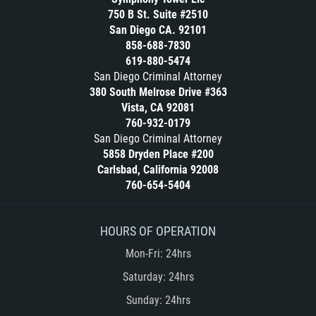
Conducta Lasciva
Libertad Condicional Bajo Palabra
750 B St. Suite #2510
San Diego CA. 92101
Conducción Imprudente sin Presencia
Malversación de Fondos
858-688-7830
de Alcohol
Marijuana
619-880-5474
Corporal Injury
San Diego Criminal Attorney
Merodear para prostituirse
Credit Card Fraud
380 South Melrose Drive #363
Molestar a un Niño Menor de 18 Años
Vista, CA 92081
Copulación Oral Forzada
760-932-0179
Negligencia Infantil
Criminal Threats
San Diego Criminal Attorney
Orden de Restricción Temporal
5858 Dryden Place #200
Dañar Líneas Telefónicas, Eléctricas o
Carlsbad, California 92008
Orden de Protección de Emergencia
de Servicios Públicos
760-654-5404
Órdenes de Restricción
Delincuencia Juvenil
Orden de Restricción Permanente
Delitos De Armas
HOURS OF OPERATION
Other Practice Areas
Delitos de Conducción
Mon-Fri: 24hrs
Petición Aceptada
Delitos Contra La Propiedad
Saturday: 24hrs
Penetración Sexual Forzada
Delitos de Cuello Blanco
Sunday: 24hrs
Petition to Vacate Murder Conviction
Delitos De Drogas