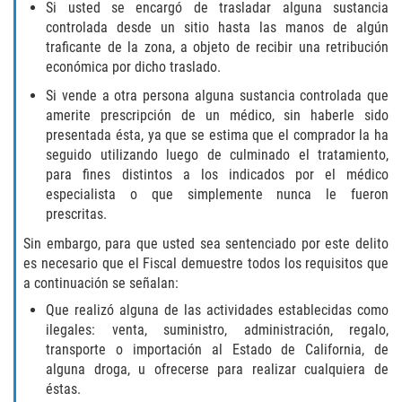
Si usted se encargó de trasladar alguna sustancia
Aumento de Sentencia para Pandillas
controlada desde un sitio hasta las manos de algún
traficante de la zona, a objeto de recibir una retribución
Disuadir a un Testigo
económica por dicho traslado.
Si vende a otra persona alguna sustancia controlada que
Homicidio
amerite prescripción de un médico, sin haberle sido
presentada ésta, ya que se estima que el comprador la ha
Homicidio Involuntario
seguido utilizando luego de culminado el tratamiento,
para fines distintos a los indicados por el médico
Homicidio Voluntario
especialista o que simplemente nunca le fueron
prescritas.
Intento de Asesinato
Sin embargo, para que usted sea sentenciado por este delito
es necesario que el Fiscal demuestre todos los requisitos que
Secuestro
a continuación se señalan:
Que realizó alguna de las actividades establecidas como
Violencia Doméstica
ilegales: venta, suministro, administración, regalo,
transporte o importación al Estado de California, de
Acecho
alguna droga, u ofrecerse para realizar cualquiera de
éstas.