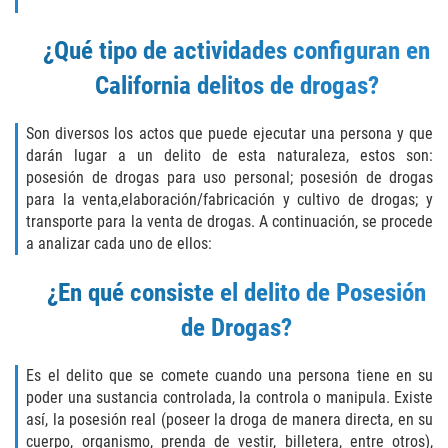
Delitos Contra La Propiedad
¿Qué tipo de actividades configuran en
Dañar Lineas Telefonicas, Electricas o
de Servicios Publicos
California delitos de drogas?
Incendio Provocado
Son diversos los actos que puede ejecutar una persona y que
darán lugar a un delito de esta naturaleza, estos son:
Invasión Agravada de Propiedad
posesión de drogas para uso personal; posesión de drogas
Ajena
para la venta,elaboración/fabricación y cultivo de drogas; y
transporte para la venta de drogas. A continuación, se procede
Invasión de Propiedad Ajena
a analizar cada uno de ellos:
Vandalismo
¿En qué consiste el delito de Posesión
de Drogas?
Delitos de Cuello Blanco
Apropiación Indebida de Fondos
Es el delito que se comete cuando una persona tiene en su
Públicos
poder una sustancia controlada, la controla o manipula. Existe
así, la posesión real (poseer la droga de manera directa, en su
Falsificación
cuerpo, organismo, prenda de vestir, billetera, entre otros),