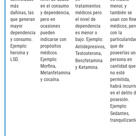
más
en el consumo
tratamientos
menor, y
Posesión De Una Sustancia
dañinas, las
y dependencia,
médicos pero
también se
Controlada Para La Venta
que generan
pero en
el nivel de
usan con fin
mayor
ocasiones
dependencia
médicos, per
Proposición 36
dependencia
pueden
es menor o
con la
y consumo.
indicarse con
bajo. Ejemplo:
particularida
Transporte De Sustancias
Ejemplo:
propósitos
que de
Antidepresivos,
Controladas Para La Venta
heroína y
médicos.
poseerlas un
Testosterona,
LSD.
Ejemplo:
persona en
Benzfetamina
Delitos de Conducción
Morfina,
cantidad que
y Ketamina.
Metanfetamina
no esté
Conducir con una licencia suspendida
y cocaína.
permitida,
habrá incurr
en el delito 
Evadir a un Oficial de Policía
posesión.
Ejemplo:
Homicidio Vehicular
Sedantes,
tranquilizant
Robo de Auto