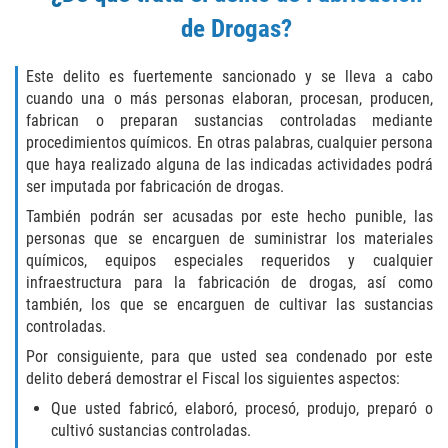
Sello de Registros Juveniles
de Drogas?
Tribunal de Delincuencia Juvenil
Este delito es fuertemente sancionado y se lleva a cabo
cuando una o más personas elaboran, procesan, producen,
Tutela de los Tribunales
fabrican o preparan sustancias controladas mediante
procedimientos químicos. En otras palabras, cualquier persona
que haya realizado alguna de las indicadas actividades podrá
Delitos Sexuales
ser imputada por fabricación de drogas.
Actos Lascivos con un Menor
También podrán ser acusadas por este hecho punible, las
personas que se encarguen de suministrar los materiales
Agresión Sexual
químicos, equipos especiales requeridos y cualquier
infraestructura para la fabricación de drogas, así como
también, los que se encarguen de cultivar las sustancias
Conducta Lasciva
controladas.
Copulación Oral Forzada
Por consiguiente, para que usted sea condenado por este
delito deberá demostrar el Fiscal los siguientes aspectos:
Estupro
Que usted fabricó, elaboró, procesó, produjo, preparó o
cultivó sustancias controladas.