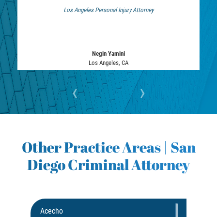
Los Angeles Personal Injury Attorney
 Bankruptcy Attorney
Negin Yamini
Los Angeles, CA
‹
›
Other Practice Areas | San
Diego Criminal Attorney
Acecho