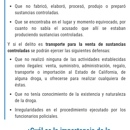
Que no fabricó, elaboró, procesó, produjo o preparó
GAMBLING FRAUD
sustancias controladas.
Que se encontraba en el lugar y momento equivocado, por
HEALTH CARE FRAUD
cuanto no sabía el acusado que allí se estaban
produciendo sustancias controladas.
IDENTITY THEFT
Y si el delito es
transporte para la venta de sustancias
controladas
se podrán ejercer las siguientes defensas:
SECURITIES FRAUD
Que no realizó ninguna de las actividades establecidas
como ilegales: venta, suministro, administración, regalo,
JUVENILE
transporte o importación al Estado de California, de
alguna droga, u ofrecerse para realizar cualquiera de
JUVENILE
éstas.
Post Conviction Matters
Que no tenía conocimiento de la existencia y naturaleza
de la droga.
Petition to Vacate Murder Conviction
Irregularidades en el procedimiento ejecutado por los
funcionarios policiales.
PRE-FILE INVESTIGATION