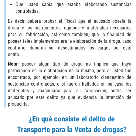
Exposición Indecente
Que usted sabía que estaba elaborando sustancias
controladas.
Merodear para prostituirse
Es decir, deberá probar el Fiscal que el acusado poseía la
droga y los instrumentos, equipos y materiales necesarios
Molestar a un Niño Menor de 18 Años
para su fabricación, así como también, que la finalidad de
poseer tales implementos era la elaboración de la droga, caso
Penetración Sexual Forzada
contrario, deberán ser desestimados los cargos por este
delito.
Pornografía Infantil
Nota:
poseer algún tipo de droga no implica que haya
participado en la elaboración de la misma, pero si usted fue
Prostitución y Solicitación
encontrado, por ejemplo, en un laboratorio clandestino de
sustancias controladas, o si fueron hallados en su casa los
DUI
materiales y maquinaria para su fabricación, podrá ser
acusado por este delito ya que evidencia la intención de
Audiencia Administrativa del DMV
producirla.
¿En qué consiste el delito de
Conducción Imprudente sin Presencia
de Alcohol
Transporte para la Venta de drogas?