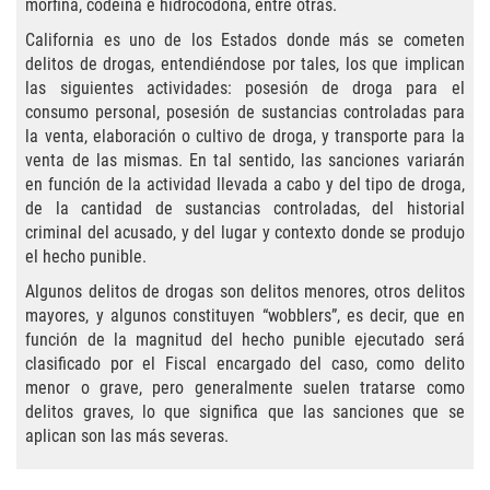
Agresión Agravada
morfina, codeína e hidrocodona, entre otras.
California es uno de los Estados donde más se cometen
Agresión Contra un Agente del Orden
delitos de drogas, entendiéndose por tales, los que implican
Público
las siguientes actividades: posesión de droga para el
consumo personal, posesión de sustancias controladas para
Asalto Contra Un Funcionario Público
la venta, elaboración o cultivo de droga, y transporte para la
venta de las mismas. En tal sentido, las sanciones variarán
Asalto con Arma Mortal
en función de la actividad llevada a cabo y del tipo de droga,
de la cantidad de sustancias controladas, del historial
Asalto Con Químicos Cáusticos
criminal del acusado, y del lugar y contexto donde se produjo
el hecho punible.
Asalto Simple
Algunos delitos de drogas son delitos menores, otros delitos
mayores, y algunos constituyen “wobblers”, es decir, que en
Asuntos posteriores a la condena
función de la magnitud del hecho punible ejecutado será
clasificado por el Fiscal encargado del caso, como delito
menor o grave, pero generalmente suelen tratarse como
Anulando o Rechazando una Condena
delitos graves, lo que significa que las sanciones que se
aplican son las más severas.
Certificado de Rehabilitación