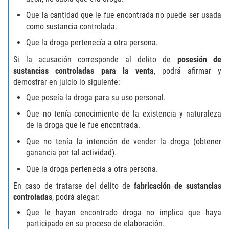
DRUG POSSESSION
Que la cantidad que le fue encontrada no puede ser usada
como sustancia controlada.
MARIJUANA
Que la droga pertenecía a otra persona.
PROP 36
Si la acusación corresponde al delito de
posesión de
sustancias controladas para la venta
, podrá afirmar y
SALES / TRANSPORTATION
demostrar en juicio lo siguiente:
Que poseía la droga para su uso personal.
EXPUNGEMENT
Que no tenía conocimiento de la existencia y naturaleza
de la droga que le fue encontrada.
FEDERAL
Que no tenía la intención de vender la droga (obtener
Fraud
ganancia por tal actividad).
Que la droga pertenecía a otra persona.
AUTO INSURANCE FRAUD
En caso de tratarse del delito de
fabricación de sustancias
controladas
, podrá alegar:
CHECK FRAUD
Que le hayan encontrado droga no implica que haya
CREDIT CARD FRAUD
participado en su proceso de elaboración.