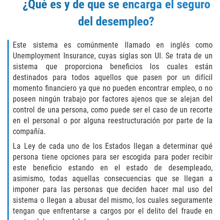
¿Qué es y de que se encarga el seguro
Eliminación de Antecedentes Penales
del desempleo?
Libertad Condicional Bajo Palabra
Este sistema es comúnmente llamado en inglés como
Sello de Registros de Arresto
Unemployment Insurance, cuyas siglas son UI. Se trata de un
sistema que proporciona beneficios los cuales están
Violación de la Libertad Condicional
destinados para todos aquellos que pasen por un difícil
momento financiero ya que no pueden encontrar empleo, o no
Chocar y Huir
poseen ningún trabajo por factores ajenos que se alejan del
control de una persona, como puede ser el caso de un recorte
Delitos De Armas
en el personal o por alguna reestructuración por parte de la
compañía.
Aumento de Pena por Armas de
La Ley de cada uno de los Estados llegan a determinar qué
Fuego
persona tiene opciones para ser escogida para poder recibir
este beneficio estando en el estado de desempleado,
Armas Prohibidas
asimismo, todas aquellas consecuencias que se llegan a
imponer para las personas que deciden hacer mal uso del
Descarga Negligente de un Arma de
sistema o llegan a abusar del mismo, los cuales seguramente
Fuego
tengan que enfrentarse a cargos por el delito del fraude en