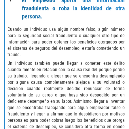
El empleado aporta una información
Audiencias de Transferencia
fraudulenta o roba la identidad de otra
Delitos por los cuales un menor
persona.
puede ser juzgado como adulto
Cuando un individuo usa algún nombre falso, algún número
Derechos de los padres en casos de
para la seguridad social fraudulento o cualquier otro tipo de
menores de edad
información para poder obtener los beneficios otorgados por
el sistema de seguros del desempleo, estaría cometiendo un
Desviación Informal Juvenil
fraude.
Un individuo también puede llegar a cometer este delito
División de Justicia Juvenil
cuando miente en relación con la causa real del porque perdió
su trabajo, llegando a alegar que se encuentra desempleado
La Ley de Tres Strikes
por alguna causa completamente alejada a su voluntad o
decisión cuando realmente decidió renunciar de forma
Libertad Condicional para Menores
voluntaria de su cargo o que haya sido despedido por un
deficiente desempeño en su labor. Asimismo, llegar a inventar
Petición Aceptada
que se encontraba trabajando para algún empleador falso o
fraudulento y llegar a afirmar que lo despidieron por motivos
personales para poder cobrar luego los beneficios que otorga
Proyecto de Ley del Senado 439
el sistema de desempleo, se considera otra forma en donde