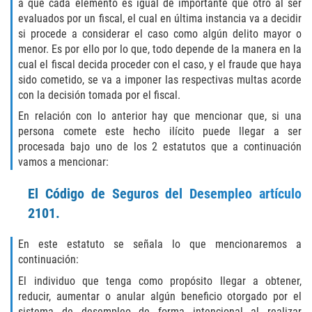
a que cada elemento es igual de importante que otro al ser
ELDER ABUSE
evaluados por un fiscal, el cual en última instancia va a decidir
si procede a considerar el caso como algún delito mayor o
FAILURE TO PROVIDE
menor. Es por ello por lo que, todo depende de la manera en la
cual el fiscal decida proceder con el caso, y el fraude que haya
sido cometido, se va a imponer las respectivas multas acorde
VIOLATION OF PROTECTIVE ORDER
con la decisión tomada por el fiscal.
DRIVING CRIMES
En relación con lo anterior hay que mencionar que, si una
persona comete este hecho ilícito puede llegar a ser
procesada bajo uno de los 2 estatutos que a continuación
HIT AND RUN
vamos a mencionar:
VEHICULAR MANSLAUGHTER
El Código de Seguros del Desempleo artículo
2101.
UNLAWFUL USE OF A DISABILITY PLACARD
En este estatuto se señala lo que mencionaremos a
DRUG CRIMES
continuación:
El individuo que tenga como propósito llegar a obtener,
DIVERSION
reducir, aumentar o anular algún beneficio otorgado por el
sistema de desempleo de forma intencional al realizar