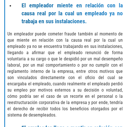
El empleador miente en relación con la
Aumento de Sentencia para Pandillas
causa real por la cual un empleado ya no
Disuadir a un Testigo
trabaja en sus instalaciones.
Homicidio
Un empleador puede cometer fraude también al momento de
que miente en relación con la causa real por la cual un
empleado ya no se encuentra trabajando en sus instalaciones,
Homicidio Involuntario
llegando a afirmar que el empleado renunció de forma
voluntaria a su cargo o que le despidió por un mal desempeño
Homicidio Voluntario
laboral, por un mal comportamiento o por no cumplir con el
reglamento interno de la empresa, entre otros motivos que
Intento de Asesinato
son vinculados directamente con el oficio del cual se
encargaba el empleado, cuando realmente el empleado perdió
Secuestro
su empleo por motivos externos a su decisión o voluntad,
cómo podría ser el caso de un recorte en el personal o la
Violencia Doméstica
reestructuración corporativa de la empresa y por ende, tendría
el derecho de recibir todos los beneficios otorgados por el
Acecho
sistema de desempleados.