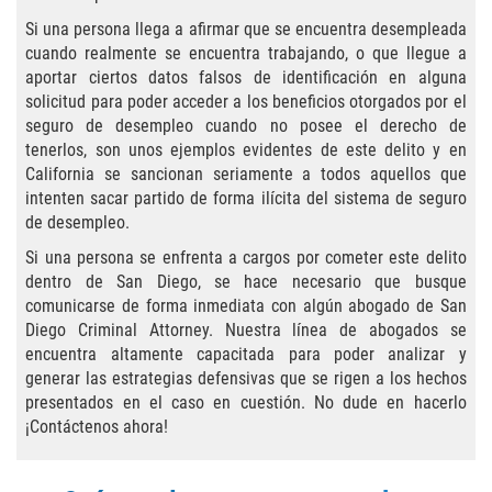
Agresión Agravada
Si una persona llega a afirmar que se encuentra desempleada
cuando realmente se encuentra trabajando, o que llegue a
Agresión Contra un Agente del Orden
Público
aportar ciertos datos falsos de identificación en alguna
solicitud para poder acceder a los beneficios otorgados por el
seguro de desempleo cuando no posee el derecho de
Asalto Contra Un Funcionario Público
tenerlos, son unos ejemplos evidentes de este delito y en
California se sancionan seriamente a todos aquellos que
Asalto con Arma Mortal
intenten sacar partido de forma ilícita del sistema de seguro
de desempleo.
Asalto Con Químicos Cáusticos
Si una persona se enfrenta a cargos por cometer este delito
dentro de San Diego, se hace necesario que busque
Asalto Simple
comunicarse de forma inmediata con algún abogado de San
Diego Criminal Attorney. Nuestra línea de abogados se
Asuntos posteriores a la condena
encuentra altamente capacitada para poder analizar y
generar las estrategias defensivas que se rigen a los hechos
Anulando o Rechazando una Condena
presentados en el caso en cuestión. No dude en hacerlo
¡Contáctenos ahora!
Certificado de Rehabilitación