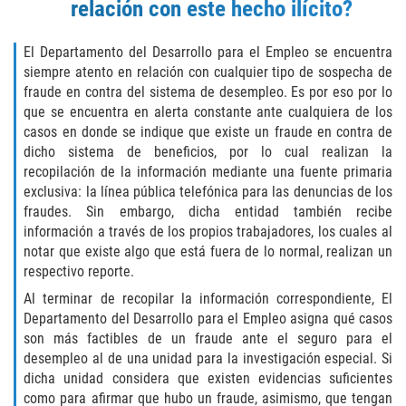
relación con este hecho ilícito?
Publicar Información Dañina En
Internet
El Departamento del Desarrollo para el Empleo se encuentra
Violación de Una Orden de
siempre atento en relación con cualquier tipo de sospecha de
Restricción
fraude en contra del sistema de desempleo. Es por eso por lo
que se encuentra en alerta constante ante cualquiera de los
Sustracción de Menores
casos en donde se indique que existe un fraude en contra de
dicho sistema de beneficios, por lo cual realizan la
ASSAULT AND BATTERY
recopilación de la información mediante una fuente primaria
exclusiva: la línea pública telefónica para las denuncias de los
ASSAULT
fraudes. Sin embargo, dicha entidad también recibe
información a través de los propios trabajadores, los cuales al
ASSAULT ON A PUBLIC OFFICIAL
notar que existe algo que está fuera de lo normal, realizan un
respectivo reporte.
ASSAULT WITH A DEADLY WEAPON
Al terminar de recopilar la información correspondiente, El
Departamento del Desarrollo para el Empleo asigna qué casos
ASSAULT WITH CAUSTIC CHEMICALS OR
son más factibles de un fraude ante el seguro para el
FLAMMABLE SUBSTANCES
desempleo al de una unidad para la investigación especial. Si
dicha unidad considera que existen evidencias suficientes
BATTERY
como para afirmar que hubo un fraude, asimismo, que tengan