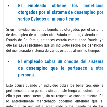
Exposición Indecente
El empleado obtiene los beneficios
otorgados por el sistema de desempleo por
Merodear para prostituirse
varios Estados al mismo tiempo.
Molestar a un Niño Menor de 18 Años
Si un individuo recibe los beneficios otorgados por el sistema
de desempleo de cualquier otro Estado estando, viviendo en el
Penetración Sexual Forzada
Estado de California, entonces estaría cometiendo fraude, ya
que las Leyes prohíben que un individuo reciba los beneficios
Pornografía Infantil
del mencionado sistema de varios estados al mismo tiempo.
Prostitución y Solicitación
El empleado cobra un cheque del sistema
de desempleo que le pertenece a otra
DUI
persona.
Audiencia Administrativa del DMV
Esto ocurre cuando un individuo cobra los beneficios que le
pertenecen a otra persona sin que este tenga conocimiento de
Conducción Imprudente sin Presencia
ello y por consecuencia, sin su respectivo consentimiento. De
de Alcohol
lo anteriormente mencionado podemos entender que el
individuo se encuentra accediendo a los beneficios de los