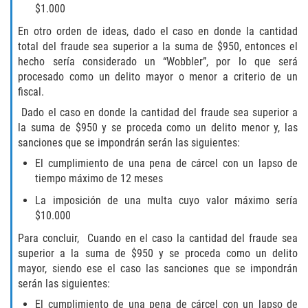
$1.000
SEX CRIMES
En otro orden de ideas, dado el caso en donde la cantidad
total del fraude sea superior a la suma de $950, entonces el
CHILD MOLESTATION
hecho sería considerado un “Wobbler”, por lo que será
procesado como un delito mayor o menor a criterio de un
INDECENT EXPOSURE
fiscal.
Dado el caso en donde la cantidad del fraude sea superior a
LEWD ACTS WITH A CHILD
la suma de $950 y se proceda como un delito menor y, las
sanciones que se impondrán serán las siguientes:
LEWD CONDUCT IN PUBLIC
El cumplimiento de una pena de cárcel con un lapso de
tiempo máximo de 12 meses
PROSTITUTION / SOLICITATION
La imposición de una multa cuyo valor máximo sería
RAPE
$10.000
Para concluir, Cuando en el caso la cantidad del fraude sea
SEXUAL BATTERY
superior a la suma de $950 y se proceda como un delito
mayor, siendo ese el caso las sanciones que se impondrán
STATUTORY RAPE
serán las siguientes:
El cumplimiento de una pena de cárcel con un lapso de