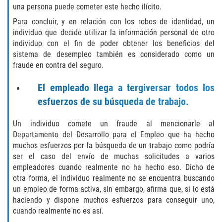
una persona puede cometer este hecho ilícito.
Sello de Registros Juveniles
Para concluir, y en relación con los robos de identidad, un
individuo que decide utilizar la información personal de otro
Tribunal de Delincuencia Juvenil
individuo con el fin de poder obtener los beneficios del
sistema de desempleo también es considerado como un
Tutela de los Tribunales
fraude en contra del seguro.
Delitos Sexuales
El empleado llega a tergiversar todos los
esfuerzos de su búsqueda de trabajo.
Actos Lascivos con un Menor
Un individuo comete un fraude al mencionarle al
Agresión Sexual
Departamento del Desarrollo para el Empleo que ha hecho
muchos esfuerzos por la búsqueda de un trabajo como podría
Conducta Lasciva
ser el caso del envío de muchas solicitudes a varios
empleadores cuando realmente no ha hecho eso. Dicho de
Copulación Oral Forzada
otra forma, el individuo realmente no se encuentra buscando
un empleo de forma activa, sin embargo, afirma que, si lo está
haciendo y dispone muchos esfuerzos para conseguir uno,
Estupro
cuando realmente no es así.