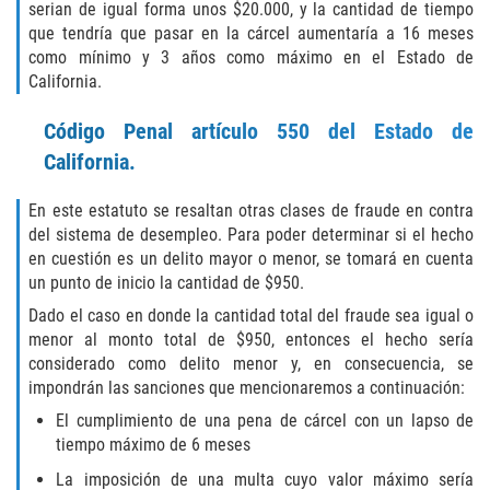
serian de igual forma unos $20.000, y la cantidad de tiempo
que tendría que pasar en la cárcel aumentaría a 16 meses
GAMBLING FRAUD
como mínimo y 3 años como máximo en el Estado de
California.
HEALTH CARE FRAUD
Código Penal artículo 550 del Estado de
IDENTITY THEFT
California.
SECURITIES FRAUD
En este estatuto se resaltan otras clases de fraude en contra
del sistema de desempleo. Para poder determinar si el hecho
JUVENILE
en cuestión es un delito mayor o menor, se tomará en cuenta
un punto de inicio la cantidad de $950.
JUVENILE
Dado el caso en donde la cantidad total del fraude sea igual o
menor al monto total de $950, entonces el hecho sería
Post Conviction Matters
considerado como delito menor y, en consecuencia, se
impondrán las sanciones que mencionaremos a continuación:
Petition to Vacate Murder Conviction
El cumplimiento de una pena de cárcel con un lapso de
tiempo máximo de 6 meses
PRE-FILE INVESTIGATION
La imposición de una multa cuyo valor máximo sería