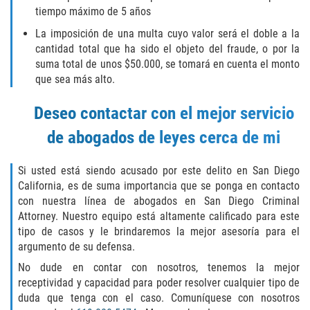
THEFT
tiempo máximo de 5 años
La imposición de una multa cuyo valor será el doble a la
BURGLARY
cantidad total que ha sido el objeto del fraude, o por la
suma total de unos $50.000, se tomará en cuenta el monto
EMBEZZLEMENT
que sea más alto.
GRAND THEFT
Deseo contactar con el mejor servicio
de abogados de leyes cerca de mi
PETTY THEFT
RECEIVING STOLEN PROPERTY
Si usted está siendo acusado por este delito en San Diego
California, es de suma importancia que se ponga en contacto
con nuestra línea de abogados en San Diego Criminal
ROBBERY
Attorney. Nuestro equipo está altamente calificado para este
tipo de casos y le brindaremos la mejor asesoría para el
SHOPLIFTING
argumento de su defensa.
No dude en contar con nosotros, tenemos la mejor
White Collar
receptividad y capacidad para poder resolver cualquier tipo de
duda que tenga con el caso. Comuníquese con nosotros
OTHER PRACTICE AREAS