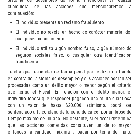
DRUG POSSESSION
cualquiera de las acciones que mencionaremos a
continuación:
MARIJUANA
El individuo presenta un reclamo fraudulento
PROP 36
El individuo no revela un hecho de carácter material del
cual posee conocimiento
SALES / TRANSPORTATION
El individuo utiliza algún nombre falso, algún número de
seguros sociales falso, o cualquier otra identificación
EXPUNGEMENT
fraudulenta.
Tendrá que responder de forma penal por realizar un fraude
FEDERAL
en contra del sistema de desempleo y sus acciones podrán ser
procesadas como un delito mayor o menor según el criterio
Fraud
que tenga el Fiscal. En relación con el delito menor, el
individuo tendrá que responder pagando una multa cuantiosa
AUTO INSURANCE FRAUD
con un valor de hasta $20.000, asimismo, podrá ser
sentenciado a la condena de la pena de cárcel por un lapso de
CHECK FRAUD
tiempo máximo de un año. No obstante, si el fiscal determina
que las acciones cometidas constituyen un delito mayor,
entonces la cantidad máxima a pagar por tema de multa
CREDIT CARD FRAUD