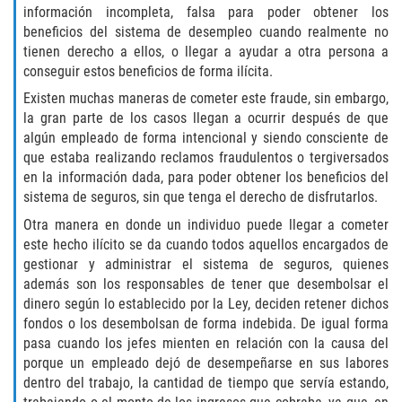
información incompleta, falsa para poder obtener los
beneficios del sistema de desempleo cuando realmente no
Falsificación o Alteración de una
Prescripción Médica
tienen derecho a ellos, o llegar a ayudar a otra persona a
conseguir estos beneficios de forma ilícita.
Malversación de Fondos
Existen muchas maneras de cometer este fraude, sin embargo,
la gran parte de los casos llegan a ocurrir después de que
Robo De Identidad
algún empleado de forma intencional y siendo consciente de
que estaba realizando reclamos fraudulentos o tergiversados
Presentación de Documentos Falsos
en la información dada, para poder obtener los beneficios del
sistema de seguros, sin que tenga el derecho de disfrutarlos.
Delitos de Fraude
Otra manera en donde un individuo puede llegar a cometer
este hecho ilícito se da cuando todos aquellos encargados de
Fraude a Programas de Asistencia
gestionar y administrar el sistema de seguros, quienes
Pública
además son los responsables de tener que desembolsar el
dinero según lo establecido por la Ley, deciden retener dichos
Fraude con Cheques
fondos o los desembolsan de forma indebida. De igual forma
pasa cuando los jefes mienten en relación con la causa del
porque un empleado dejó de desempeñarse en sus labores
Fraude a la Compensación a los
Trabajadores
dentro del trabajo, la cantidad de tiempo que servía estando,