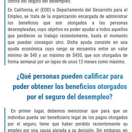
contra del seguro del desempleo.
Portar un Arma Oculta
En California, el (EDD) o Departamento del Desarrollo para el
Empleo, se trata de la organización encargada de administrar
Portar un Arma de Fuego Cargada en
los beneficios que son otorgados a las personas
Público
desempleadas, cuyo objetivo es poder ayudar a todos aquellos
que perdieron su trabajo recientemente, hasta el momento
Delitos De Drogas
que puedan conseguir otro. Dicha ayuda consiste en una
ayuda económica cuyo rango se encuentra entre un valor
El Programa de Desviación Previo al
mínimo de $40 y un máximo de $450, que son otorgados de
Juicio PC 1000
forma semanal por un lapso de unos 12 meses como máximo.
Leyes sobre Marihuana en California
¿Qué personas pueden calificar para
poder obtener los beneficios otorgados
Posesión de Marihuana
por el seguro del desempleo?
Posesión de Marihuana para la Venta
En primer lugar, debemos mencionar que para que un
Posesión De Parafernalia De Drogas
individuo pueda ser beneficiario legal de los pagos otorgados
por el seguro, tiene que haber perdido recientemente su
Posesión de Sustancias Controladas
empleo por una causa alejada a su decisión. Sin embargo, en