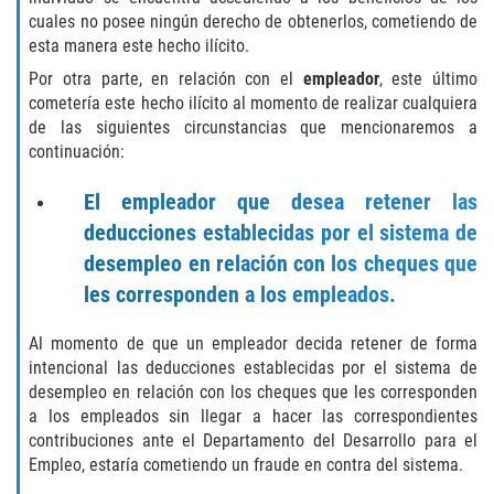
Cuarta Ofensa de DUI
cuales no posee ningún derecho de obtenerlos, cometiendo de
esta manera este hecho ilícito.
DUID
Por otra parte, en relación con el
empleador
, este último
cometería este hecho ilícito al momento de realizar cualquiera
DUI Causando Lesiones
de las siguientes circunstancias que mencionaremos a
continuación:
DUI en Menores de Edad
El empleador que desea retener las
DUI Con Pasajeros Menores de 14
deducciones establecidas por el sistema de
años
desempleo en relación con los cheques que
Leyes de DUI en el Estado de
les corresponden a los empleados.
California
Al momento de que un empleador decida retener de forma
Segunda Ofensa de DUI
intencional las deducciones establecidas por el sistema de
desempleo en relación con los cheques que les corresponden
Tercera Ofensa de DUI
a los empleados sin llegar a hacer las correspondientes
contribuciones ante el Departamento del Desarrollo para el
Delitos Violentos
Empleo, estaría cometiendo un fraude en contra del sistema.