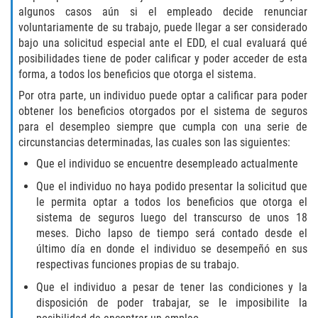
algunos casos aún si el empleado decide renunciar
Posesión De Una Sustancia
voluntariamente de su trabajo, puede llegar a ser considerado
Controlada Para La Venta
bajo una solicitud especial ante el EDD, el cual evaluará qué
posibilidades tiene de poder calificar y poder acceder de esta
Proposición 36
forma, a todos los beneficios que otorga el sistema.
Por otra parte, un individuo puede optar a calificar para poder
Transporte De Sustancias
obtener los beneficios otorgados por el sistema de seguros
Controladas Para La Venta
para el desempleo siempre que cumpla con una serie de
circunstancias determinadas, las cuales son las siguientes:
Delitos de Conducción
Que el individuo se encuentre desempleado actualmente
Conducir con una licencia suspendida
Que el individuo no haya podido presentar la solicitud que
le permita optar a todos los beneficios que otorga el
sistema de seguros luego del transcurso de unos 18
Evadir a un Oficial de Policía
meses. Dicho lapso de tiempo será contado desde el
último día en donde el individuo se desempeñó en sus
Homicidio Vehicular
respectivas funciones propias de su trabajo.
Robo de Auto
Que el individuo a pesar de tener las condiciones y la
disposición de poder trabajar, se le imposibilite la