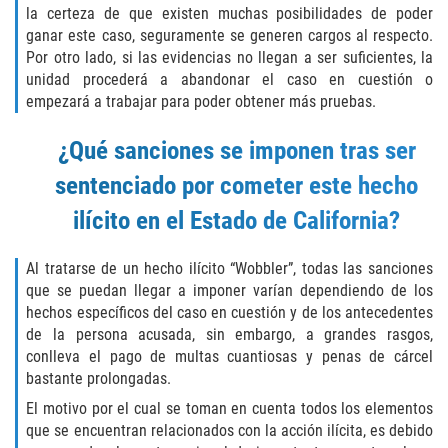
la certeza de que existen muchas posibilidades de poder
ganar este caso, seguramente se generen cargos al respecto.
BATTERY ON A PEACE OFFICER ATTORNEY
Por otro lado, si las evidencias no llegan a ser suficientes, la
unidad procederá a abandonar el caso en cuestión o
BATTERY SERIOUS BODILY INJURY
empezará a trabajar para poder obtener más pruebas.
DOMESTIC VIOLENCE
¿Qué sanciones se imponen tras ser
CHILD ABUSE
sentenciado por cometer este hecho
ilícito en el Estado de California?
CHILD ENDANGERMENT
Al tratarse de un hecho ilícito “Wobbler”, todas las sanciones
CORPORAL INJURY
que se puedan llegar a imponer varían dependiendo de los
hechos específicos del caso en cuestión y de los antecedentes
CRIMINAL THREATS
de la persona acusada, sin embargo, a grandes rasgos,
conlleva el pago de multas cuantiosas y penas de cárcel
DOMESTIC BATTERY
bastante prolongadas.
El motivo por el cual se toman en cuenta todos los elementos
DOMESTIC VIOLENCE
que se encuentran relacionados con la acción ilícita, es debido