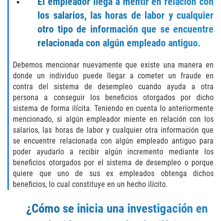
El empleador llega a mentir en relación con
Amenazas Criminales
los salarios, las horas de labor y cualquier
Abuso de Ancianos y Adultos
otro tipo de información que se encuentre
Dependientes
relacionada con algún empleado antiguo.
Negligencia Infantil
Debemos mencionar nuevamente que existe una manera en
donde un individuo puede llegar a cometer un fraude en
Lesión Corporal A Un Cónyuge
contra del sistema de desempleo cuando ayuda a otra
persona a conseguir los beneficios otorgados por dicho
Orden de Restricción Temporal
sistema de forma ilícita. Teniendo en cuenta lo anteriormente
mencionado, si algún empleador miente en relación con los
Orden de Protección de Emergencia
salarios, las horas de labor y cualquier otra información que
se encuentre relacionada con algún empleado antiguo para
poder ayudarlo a recibir algún incremento mediante los
Órdenes de Restricción
beneficios otorgados por el sistema de desempleo o porque
quiere que uno de sus ex empleados obtenga dichos
Orden de Restricción Permanente
beneficios, lo cual constituye en un hecho ilícito.
Porno Venganza
¿Cómo se inicia una investigación en