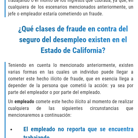
trabajando o el monto de los ingresos que cobraba, ya que, en
Fraude de Juego
cualquiera de los escenarios mencionados anteriormente, un
jefe o empleador estaría cometiendo un fraude.
Fraude de Seguro de Auto
¿Qué clases de fraude en contra del
Fraude Del Seguro De Desempleo
seguro del desempleo existen en el
Estado de California?
Fraude al Sistema de Salud
Teniendo en cuenta lo mencionado anteriormente, existen
Fraude de Tarjetas de Crédito
varias formas en las cuales un individuo puede llegar a
cometer este hecho ilícito de fraude, que en esencia llega a
Práctica No Autorizada de la
Medicina
depender de la persona que cometió la acción: ya sea por
parte del empleador o por parte del empleado.
Delitos de Hurto
Un
empleado
comete este hecho ilícito al momento de realizar
cualquiera de las siguientes circunstancias que
Hurto Mayor
mencionaremos a continuación:
El empleado no reporta que se encuentra
Hurto Mayor de Auto
trabajando.