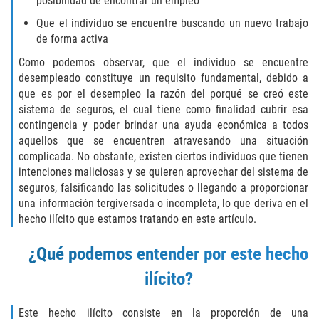
posibilidad de encontrar un empleo
Delitos Contra La Propiedad
Que el individuo se encuentre buscando un nuevo trabajo
Dañar Lineas Telefonicas, Electricas o
de forma activa
de Servicios Publicos
Como podemos observar, que el individuo se encuentre
desempleado constituye un requisito fundamental, debido a
Incendio Provocado
que es por el desempleo la razón del porqué se creó este
sistema de seguros, el cual tiene como finalidad cubrir esa
Invasión Agravada de Propiedad
contingencia y poder brindar una ayuda económica a todos
Ajena
aquellos que se encuentren atravesando una situación
complicada. No obstante, existen ciertos individuos que tienen
Invasión de Propiedad Ajena
intenciones maliciosas y se quieren aprovechar del sistema de
seguros, falsificando las solicitudes o llegando a proporcionar
Vandalismo
una información tergiversada o incompleta, lo que deriva en el
hecho ilícito que estamos tratando en este artículo.
Delitos de Cuello Blanco
¿Qué podemos entender por este hecho
Apropiación Indebida de Fondos
ilícito?
Públicos
Falsificación
Este hecho ilícito consiste en la proporción de una