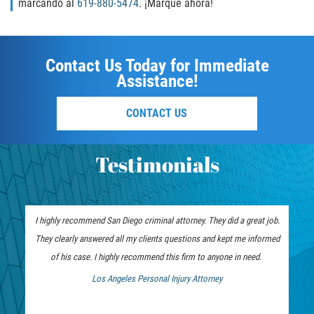
marcando al
619-880-5474
. ¡Marque ahora!
SEALING ARREST RECORDS
RECENT CASE RESULTS
Contact Us Today for Immediate
Assistance!
Testimonials
CONTACT US
Blog
Testimonials
Contact Us
VISTA CRIMINAL ATTORNEY
I highly recommend San Diego criminal attorney. They did a great job.
They clearly answered all my clients questions and kept me informed
of his case. I highly recommend this firm to anyone in need.
Los Angeles Personal Injury Attorney
 Bankruptcy Attorney