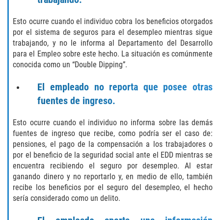
Hurto Menor
Esto ocurre cuando el individuo cobra los beneficios otorgados
por el sistema de seguros para el desempleo mientras sigue
Hurto en Tiendas
trabajando, y no le informa al Departamento del Desarrollo
para el Empleo sobre este hecho. La situación es comúnmente
Recepción de Propiedad Robada
conocida como un “Double Dipping”.
Robo
El empleado no reporta que posee otras
fuentes de ingreso.
Robo de Caja Fuerte
Esto ocurre cuando el individuo no informa sobre las demás
Robo PC 459
fuentes de ingreso que recibe, como podría ser el caso de:
pensiones, el pago de la compensación a los trabajadores o
Delincuencia Juvenil
por el beneficio de la seguridad social ante el EDD mientras se
encuentra recibiendo el seguro por desempleo. Al estar
Audiencias de Detención
ganando dinero y no reportarlo y, en medio de ello, también
recibe los beneficios por el seguro del desempleo, el hecho
sería considerado como un delito.
Audiencias de Disposición