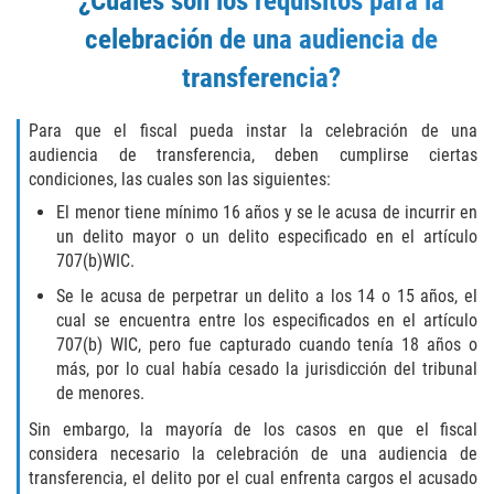
¿Cuáles son los requisitos para la
Delitos Contra La Propiedad
celebración de una audiencia de
Dañar Lineas Telefonicas, Electricas o
transferencia?
de Servicios Publicos
Incendio Provocado
Para que el fiscal pueda instar la celebración de una
audiencia de transferencia, deben cumplirse ciertas
condiciones, las cuales son las siguientes:
Invasión Agravada de Propiedad
Ajena
El menor tiene mínimo 16 años y se le acusa de incurrir en
un delito mayor o un delito especificado en el artículo
Invasión de Propiedad Ajena
707(b)WIC.
Se le acusa de perpetrar un delito a los 14 o 15 años, el
Vandalismo
cual se encuentra entre los especificados en el artículo
707(b) WIC, pero fue capturado cuando tenía 18 años o
Delitos de Cuello Blanco
más, por lo cual había cesado la jurisdicción del tribunal
de menores.
Apropiación Indebida de Fondos
Públicos
Sin embargo, la mayoría de los casos en que el fiscal
considera necesario la celebración de una audiencia de
transferencia, el delito por el cual enfrenta cargos el acusado
Falsificación