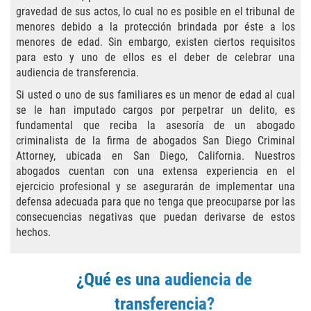
Agresión Agravada
gravedad de sus actos, lo cual no es posible en el tribunal de
menores debido a la protección brindada por éste a los
Agresión Contra un Agente del Orden
menores de edad. Sin embargo, existen ciertos requisitos
Público
para esto y uno de ellos es el deber de celebrar una
audiencia de transferencia.
Asalto Contra Un Funcionario Público
Si usted o uno de sus familiares es un menor de edad al cual
se le han imputado cargos por perpetrar un delito, es
Asalto con Arma Mortal
fundamental que reciba la asesoría de un abogado
criminalista de la firma de abogados San Diego Criminal
Asalto Con Químicos Cáusticos
Attorney, ubicada en San Diego, California. Nuestros
abogados cuentan con una extensa experiencia en el
Asalto Simple
ejercicio profesional y se asegurarán de implementar una
defensa adecuada para que no tenga que preocuparse por las
Asuntos posteriores a la condena
consecuencias negativas que puedan derivarse de estos
hechos.
Anulando o Rechazando una Condena
¿Qué es una audiencia de
Certificado de Rehabilitación
transferencia?