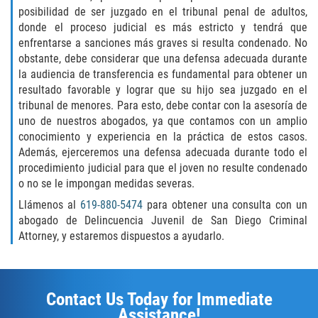
THEFT
posibilidad de ser juzgado en el tribunal penal de adultos,
donde el proceso judicial es más estricto y tendrá que
BURGLARY
enfrentarse a sanciones más graves si resulta condenado. No
obstante, debe considerar que una defensa adecuada durante
EMBEZZLEMENT
la audiencia de transferencia es fundamental para obtener un
resultado favorable y lograr que su hijo sea juzgado en el
tribunal de menores. Para esto, debe contar con la asesoría de
GRAND THEFT
uno de nuestros abogados, ya que contamos con un amplio
conocimiento y experiencia en la práctica de estos casos.
PETTY THEFT
Además, ejerceremos una defensa adecuada durante todo el
procedimiento judicial para que el joven no resulte condenado
RECEIVING STOLEN PROPERTY
o no se le impongan medidas severas.
Llámenos al
619-880-5474
para obtener una consulta con un
ROBBERY
abogado de Delincuencia Juvenil de San Diego Criminal
Attorney, y estaremos dispuestos a ayudarlo.
SHOPLIFTING
White Collar
Contact Us Today for Immediate
OTHER PRACTICE AREAS
Assistance!