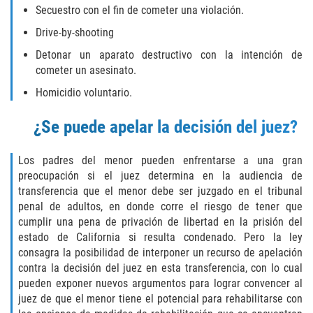
Exposición Indecente
Secuestro con el fin de cometer una violación.
Drive-by-shooting
Merodear para prostituirse
Detonar un aparato destructivo con la intención de
Molestar a un Niño Menor de 18 Años
cometer un asesinato.
Homicidio voluntario.
Penetración Sexual Forzada
¿Se puede apelar la decisión del juez?
Pornografía Infantil
Los padres del menor pueden enfrentarse a una gran
Prostitución y Solicitación
preocupación si el juez determina en la audiencia de
transferencia que el menor debe ser juzgado en el tribunal
DUI
penal de adultos, en donde corre el riesgo de tener que
cumplir una pena de privación de libertad en la prisión del
estado de California si resulta condenado. Pero la ley
Audiencia Administrativa del DMV
consagra la posibilidad de interponer un recurso de apelación
contra la decisión del juez en esta transferencia, con lo cual
Conducción Imprudente sin Presencia
de Alcohol
pueden exponer nuevos argumentos para lograr convencer al
juez de que el menor tiene el potencial para rehabilitarse con