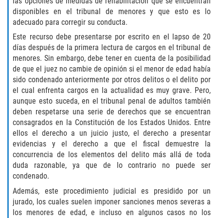
las opciones de medidas de rehabilitación que se encuentran
Cuarta Ofensa de DUI
disponibles en el tribunal de menores y que esto es lo
adecuado para corregir su conducta.
DUID
Este recurso debe presentarse por escrito en el lapso de 20
días después de la primera lectura de cargos en el tribunal de
DUI Causando Lesiones
menores. Sin embargo, debe tener en cuenta de la posibilidad
de que el juez no cambie de opinión si el menor de edad había
DUI en Menores de Edad
sido condenado anteriormente por otros delitos o el delito por
el cual enfrenta cargos en la actualidad es muy grave. Pero,
DUI Con Pasajeros Menores de 14
aunque esto suceda, en el tribunal penal de adultos también
años
deben respetarse una serie de derechos que se encuentran
consagrados en la Constitución de los Estados Unidos. Entre
Leyes de DUI en el Estado de
ellos el derecho a un juicio justo, el derecho a presentar
California
evidencias y el derecho a que el fiscal demuestre la
concurrencia de los elementos del delito más allá de toda
Segunda Ofensa de DUI
duda razonable, ya que de lo contrario no puede ser
condenado.
Tercera Ofensa de DUI
Además, este procedimiento judicial es presidido por un
jurado, los cuales suelen imponer sanciones menos severas a
Delitos Violentos
los menores de edad, e incluso en algunos casos no los