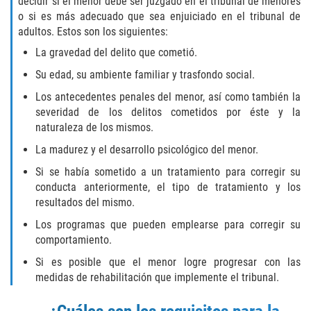
decidir si el menor debe ser juzgado en el tribunal de menores
o si es más adecuado que sea enjuiciado en el tribunal de
Posesión De Una Sustancia
adultos. Estos son los siguientes:
Controlada Para La Venta
La gravedad del delito que cometió.
Proposición 36
Su edad, su ambiente familiar y trasfondo social.
Los antecedentes penales del menor, así como también la
Transporte De Sustancias
severidad de los delitos cometidos por éste y la
Controladas Para La Venta
naturaleza de los mismos.
Delitos de Conducción
La madurez y el desarrollo psicológico del menor.
Si se había sometido a un tratamiento para corregir su
Conducir con una licencia suspendida
conducta anteriormente, el tipo de tratamiento y los
resultados del mismo.
Evadir a un Oficial de Policía
Los programas que pueden emplearse para corregir su
comportamiento.
Homicidio Vehicular
Si es posible que el menor logre progresar con las
medidas de rehabilitación que implemente el tribunal.
Robo de Auto