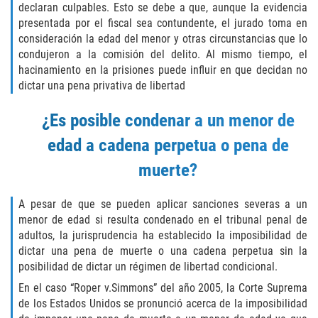
declaran culpables. Esto se debe a que, aunque la evidencia
Aumento de Sentencia para Pandillas
presentada por el fiscal sea contundente, el jurado toma en
consideración la edad del menor y otras circunstancias que lo
Disuadir a un Testigo
condujeron a la comisión del delito. Al mismo tiempo, el
hacinamiento en la prisiones puede influir en que decidan no
Homicidio
dictar una pena privativa de libertad
¿Es posible condenar a un menor de
Homicidio Involuntario
edad a cadena perpetua o pena de
Homicidio Voluntario
muerte?
Intento de Asesinato
A pesar de que se pueden aplicar sanciones severas a un
Secuestro
menor de edad si resulta condenado en el tribunal penal de
adultos, la jurisprudencia ha establecido la imposibilidad de
dictar una pena de muerte o una cadena perpetua sin la
Violencia Doméstica
posibilidad de dictar un régimen de libertad condicional.
Acecho
En el caso “Roper v.Simmons” del año 2005, la Corte Suprema
de los Estados Unidos se pronunció acerca de la imposibilidad