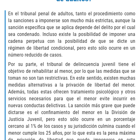
ELDER ABUSE
En el tribunal penal de adultos, tanto el procedimiento como
la sanciones a imponerse son mucho más estrictas, aunque la
FAILURE TO PROVIDE
sanción específica que se aplica depende del delito por el cual
sea condenado. Incluso existe la posibilidad de imponer una
VIOLATION OF PROTECTIVE ORDER
cadena perpetua con la posibilidad de que se dicte un
régimen de libertad condicional, pero esto sólo ocurre en un
DRIVING CRIMES
número reducido de casos.
Por su parte, el tribunal de delincuencia juvenil tiene el
HIT AND RUN
objetivo de rehabilitar al menor, por lo que las medidas que se
toman no son tan restrictivas. En este sentido, existen muchas
VEHICULAR MANSLAUGHTER
medidas alternativas a la privación de libertad del menor.
Además, todas estas ofrecen tratamiento psicológico y otros
UNLAWFUL USE OF A DISABILITY PLACARD
servicios necesarios para que el menor evite incurrir en
nuevas conductas delictivas. La sanción más grave que puede
DRUG CRIMES
dictarse es el confinamiento del menor en la División de
Justicia Juvenil, pero esto sólo ocurre en un porcentaje
cercano al 1% de los casos y su jurisdicción culmina cuando el
DIVERSION
menor cumple los 25 años, por lo que esta es la pena máxima
de privación de libertad que puede imponerse en este