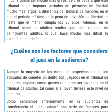
impone puede ser mucho más grave. Esto se debe a que este
Portar un Arma Oculta
tribunal suele imponer periodos de privación de libertad
mucho más largos, a diferencia del tribunal de menores en el
que el periodo máximo de la pena de privación de libertad es
Portar un Arma de Fuego Cargada en
Público
hasta que el menor cumpla los 25 años. Además, en el
tribunal penal de adultos tendría que estar rodeado de
Delitos De Drogas
delincuentes adultos, lo cual hace mucho más difícil su
estadía en la prisión.
El Programa de Desviación Previo al
Juicio PC 1000
¿Cuáles son los factores que considera
el juez en la audiencia?
Leyes sobre Marihuana en California
Aunque la mayoría de los casos de sospechosos que son
Posesión de Marihuana
acusados de cometer un delito son juzgados en el tribunal de
menores, algunos casos graves requieren ser juzgados en el
Posesión de Marihuana para la Venta
tribunal de adultos, tal como si el joven tuviese este nivel de
madurez.
Posesión De Parafernalia De Drogas
Como señalamos anteriormente, en la audiencia de
transferencia el juez evaluará una serie de factores para
Posesión de Sustancias Controladas