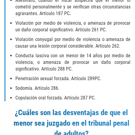
Asesinato, cuando el fiscal sospecha que el menor lo
cometió personalmente y se verifican otras circunstancias
BATTERY ON A PEACE OFFICER ATTORNEY
agravantes. Artículo 187 PC
.
Violación por medio de violencia, o amenaza de provocar
BATTERY SERIOUS BODILY INJURY
un daño corporal significativo. Artículo 261 PC.
Violación conyugal por medio de violencia o amenaza de
DOMESTIC VIOLENCE
causar una lesión corporal considerable. Artículo 262.
CHILD ABUSE
Conducta lasciva con un menor de 14 años por medio de
violencia, o amenaza de provocar un daño corporal
significativo. Artículo 288 PC.
CHILD ENDANGERMENT
Penetración sexual forzada. Artículo 289PC.
CORPORAL INJURY
Sodomía. Artículo 286.
Copulación oral forzada. Artículo 287 PC.
CRIMINAL THREATS
¿Cuáles son las desventajas de que el
DOMESTIC BATTERY
menor sea juzgado en el tribunal penal
DOMESTIC VIOLENCE
de adultos?