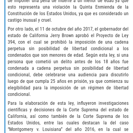
de imponer una pena de muerte a un menor de edad ya que
Amenazas Criminales
esto representa una violación la Quinta Enmienda de la
Constitución de los Estados Unidos, ya que es considerado un
Abuso de Ancianos y Adultos
castigo inusual y cruel.
Dependientes
Por otro lado, el 11 de octubre del año 2017, el gobernador del
Negligencia Infantil
estado de California Jerry Brown aprobó el Proyecto de Ley
394, con el cual se prohibió la imposición de una cadena
perpetua sin posibilidad de libertad condicional a los
Lesión Corporal A Un Cónyuge
condenados que son menores de edad. Según esta ley, si una
persona que cometió un delito antes de los 18 años fue
Orden de Restricción Temporal
condenada a cadena perpetua sin posibilidad de libertad
condicional, debe celebrarse una audiencia para discutirlo
Orden de Protección de Emergencia
luego de que cumpla 25 años en prisión, ya que comienza su
elegibilidad para la imposición de un régimen de libertad
Órdenes de Restricción
condicional.
Para la elaboración de esta ley, influyeron investigaciones
Orden de Restricción Permanente
científicas y decisiones de la Corte Suprema del estado de
California, así como también de la Corte Suprema de los
Porno Venganza
Estados Unidos, entre las cuales destacan la del caso
“Montgomery v. Louisiana” del año 2016, en la cual se