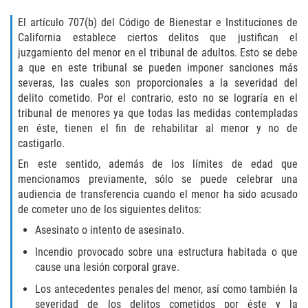
Hurto Menor
El artículo 707(b) del Código de Bienestar e Instituciones de
California establece ciertos delitos que justifican el
Hurto en Tiendas
juzgamiento del menor en el tribunal de adultos. Esto se debe
a que en este tribunal se pueden imponer sanciones más
Recepción de Propiedad Robada
severas, las cuales son proporcionales a la severidad del
delito cometido. Por el contrario, esto no se lograría en el
tribunal de menores ya que todas las medidas contempladas
Robo
en éste, tienen el fin de rehabilitar al menor y no de
castigarlo.
Robo de Caja Fuerte
En este sentido, además de los límites de edad que
Robo PC 459
mencionamos previamente, sólo se puede celebrar una
audiencia de transferencia cuando el menor ha sido acusado
de cometer uno de los siguientes delitos:
Delincuencia Juvenil
Asesinato o intento de asesinato.
Audiencias de Detención
Incendio provocado sobre una estructura habitada o que
cause una lesión corporal grave.
Audiencias de Disposición
Los antecedentes penales del menor, así como también la
severidad de los delitos cometidos por éste y la