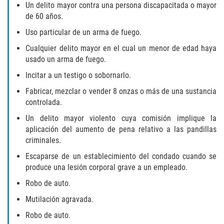
Un delito mayor contra una persona discapacitada o mayor
Sello de Registros Juveniles
de 60 años.
Uso particular de un arma de fuego.
Tribunal de Delincuencia Juvenil
Cualquier delito mayor en el cual un menor de edad haya
Tutela de los Tribunales
usado un arma de fuego.
Incitar a un testigo o sobornarlo.
Delitos Sexuales
Fabricar, mezclar o vender 8 onzas o más de una sustancia
controlada.
Actos Lascivos con un Menor
Un delito mayor violento cuya comisión implique la
aplicación del aumento de pena relativo a las pandillas
Agresión Sexual
criminales.
Conducta Lasciva
Escaparse de un establecimiento del condado cuando se
produce una lesión corporal grave a un empleado.
Copulación Oral Forzada
Robo de auto.
Mutilación agravada.
Estupro
Robo de auto.