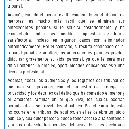
DRUG POSSESSION
tribunal.
Además, cuando el menor resulta condenado en el tribunal de
MARIJUANA
menores, es mucho más fácil que se eliminen sus
antecedentes penales si lo solicita posteriormente y ha
PROP 36
completado todas las medidas impuestas de forma
satisfactoria, incluso en algunos casos son eliminados
SALES / TRANSPORTATION
automáticamente. Por el contrario, si resulta condenado en el
tribunal penal de adultos, los antecedentes penales pueden
EXPUNGEMENT
dificultar gravemente su vida personal, ya que le será más
difícil obtener un empleo, oportunidades educacionales y una
FEDERAL
licencia profesional.
Además, todas las audiencias y los registros del tribunal de
Fraud
menores son privados, con el propósito de proteger la
privacidad y los detalles del delito que ha cometido el menor y
AUTO INSURANCE FRAUD
el ambiente familiar en el que vive, los cuales podrían
perjudicarlo si son revelados al público. Por el contrario, esto
CHECK FRAUD
no ocurre en el tribunal de adultos, en el se celebra un juicio
público y cualquier persona puede tener acceso a la sentencia
y a los antecedentes penales del acusado si es declarado
CREDIT CARD FRAUD