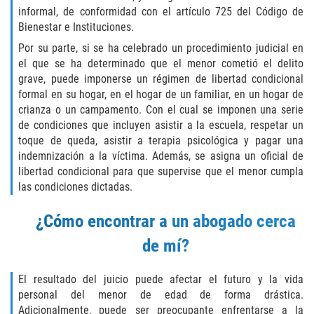
informal, de conformidad con el artículo 725 del Código de
SEX CRIMES
Bienestar e Instituciones.
Por su parte, si se ha celebrado un procedimiento judicial en
CHILD MOLESTATION
el que se ha determinado que el menor cometió el delito
grave, puede imponerse un régimen de libertad condicional
INDECENT EXPOSURE
formal en su hogar, en el hogar de un familiar, en un hogar de
crianza o un campamento. Con el cual se imponen una serie
LEWD ACTS WITH A CHILD
de condiciones que incluyen asistir a la escuela, respetar un
toque de queda, asistir a terapia psicológica y pagar una
LEWD CONDUCT IN PUBLIC
indemnización a la víctima. Además, se asigna un oficial de
libertad condicional para que supervise que el menor cumpla
PROSTITUTION / SOLICITATION
las condiciones dictadas.
RAPE
¿Cómo encontrar a un abogado cerca
de mí?
SEXUAL BATTERY
El resultado del juicio puede afectar el futuro y la vida
STATUTORY RAPE
personal del menor de edad de forma drástica.
Adicionalmente, puede ser preocupante enfrentarse a la