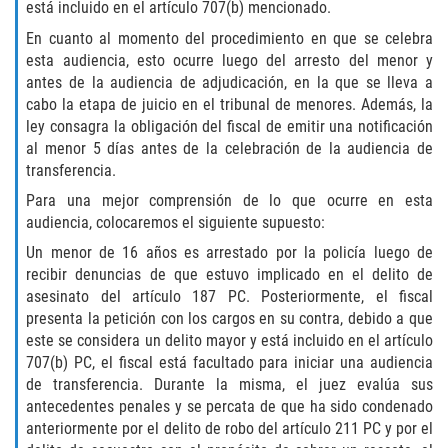
está incluido en el artículo 707(b) mencionado.
Falsificación o Alteración de una
En cuanto al momento del procedimiento en que se celebra
Prescripción Médica
esta audiencia, esto ocurre luego del arresto del menor y
antes de la audiencia de adjudicación, en la que se lleva a
Malversación de Fondos
cabo la etapa de juicio en el tribunal de menores. Además, la
ley consagra la obligación del fiscal de emitir una notificación
al menor 5 días antes de la celebración de la audiencia de
Robo De Identidad
transferencia.
Presentación de Documentos Falsos
Para una mejor comprensión de lo que ocurre en esta
audiencia, colocaremos el siguiente supuesto:
Delitos de Fraude
Un menor de 16 años es arrestado por la policía luego de
recibir denuncias de que estuvo implicado en el delito de
Fraude a Programas de Asistencia
asesinato del artículo 187 PC. Posteriormente, el fiscal
Pública
presenta la petición con los cargos en su contra, debido a que
este se considera un delito mayor y está incluido en el artículo
Fraude con Cheques
707(b) PC, el fiscal está facultado para iniciar una audiencia
de transferencia. Durante la misma, el juez evalúa sus
Fraude a la Compensación a los
antecedentes penales y se percata de que ha sido condenado
Trabajadores
anteriormente por el delito de robo del artículo 211 PC y por el