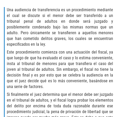
Eliminación de Antecedentes Penales
Una audiencia de transferencia es un procedimiento mediante
Libertad Condicional Bajo Palabra
el cual se discute si el menor debe ser transferido a un
tribunal penal de adultos en donde será juzgado y
Sello de Registros de Arresto
posiblemente condenado bajo las mismas normas que un
adulto. Pero únicamente se transfieren a aquellos menores
que han cometido delitos graves, los cuales se encuentran
Violación de la Libertad Condicional
especificados en la ley.
Chocar y Huir
Este procedimiento comienza con una actuación del fiscal, ya
que luego de que ha evaluado el caso y lo estima conveniente,
insta al tribunal de menores para que transfiera el caso del
Delitos De Armas
joven al tribunal de adultos. Sin embargo, el fiscal no tiene la
decisión final y es por esto que se celebra la audiencia en la
Aumento de Pena por Armas de
Fuego
que el juez decide qué es lo más conveniente, basándose en
una serie de factores.
Armas Prohibidas
Si finalmente el juez determina que el menor debe ser juzgado
en el tribunal de adultos, y el fiscal logra probar los elementos
Descarga Negligente de un Arma de
del delito por encima de toda duda razonable durante ese
Fuego
procedimiento judicial, la pena de privación de libertad que se