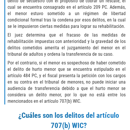
delito de secuestro con el propósito de cobrar un rescate, el
Fraude de Juego
cual se encuentra consagrado en el artículo 209 PC. Además,
el menor estuvo sometido a un régimen de libertad
condicional formal tras la condena por esos delitos, en la cual
Fraude de Seguro de Auto
se le impusieron ciertas medidas para lograr su rehabilitación.
Fraude Del Seguro De Desempleo
El juez determina que el fracaso de las medidas de
rehabilitación impuestas con anterioridad y la gravedad de los
delitos cometidos amerita el juzgamiento del menor en el
Fraude al Sistema de Salud
tribunal de adultos y ordena la transferencia de su caso.
Fraude de Tarjetas de Crédito
Por el contrario, si el menor es sospechoso de haber cometido
el delito de hurto menor que se encuentra estipulado en el
artículo 484 PC, y el fiscal presenta la petición con los cargos
Práctica No Autorizada de la
Medicina
en su contra en el tribunal de menores, no puede iniciar una
audiencia de transferencia debido a que el hurto menor se
Delitos de Hurto
considera un delito menor, por lo que no está entre los
mencionados en el artículo 707(b) WIC.
Hurto Mayor
¿Cuáles son los delitos del artículo
Hurto Mayor de Auto
707(b) WIC?