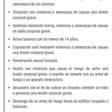
Audiencias de Transferencia
naturaleza de los mismos.
Violación con violencia o amenazas de causar una lesión
Delitos por los cuales un menor
puede ser juzgado como adulto
corporal grave.
Sodomía mediante fuerza, violencia o amenazas de causar
Derechos de los padres en casos de
un daño corporal grave.
menores de edad
Actos lascivos con un menor de 14 años.
Desviación Informal Juvenil
Copulación oral mediante violencia o amenazas de causar
una lesión corporal grave.
División de Justicia Juvenil
Penetración sexual forzada.
Asalto con violencia que cause el riesgo de sufrir una
La Ley de Tres Strikes
lesión corporal grave, o cuando se comete con un arma de
fuego o un aparato destructivo.
Libertad Condicional para Menores
Secuestro con el fin de cobrar un rescate, cometer un robo
Petición Aceptada
o provocar una lesión corporal grave.
Descarga de un arma de fuego hacia un edificio ocupado o
Proyecto de Ley del Senado 439
habitado.