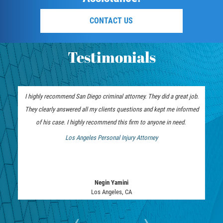
SEALING ARREST RECORDS
CONTACT US
RECENT CASE RESULTS
Testimonials
Testimonials
Blog
I highly recommend San Diego criminal attorney. They did a great job.
They clearly answered all my clients questions and kept me informed
Contact Us
of his case. I highly recommend this firm to anyone in need.
VISTA CRIMINAL ATTORNEY
Los Angeles Personal Injury Attorney
 Bankruptcy Attorney
Negin Yamini
Los Angeles, CA
‹
›