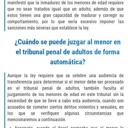
Publicar Información Dañina En
manifestó que la inmadurez de los menores de edad requiere
Internet
que no sean tratados igual que un adulto, además de que
estos tienen una gran capacidad de madurar y corregir su
Violación de Una Orden de
comportamiento, por lo que sería excesivo imponer las
Restricción
sanciones más severas que establece la ley.
Sustracción de Menores
¿Cuándo se puede juzgar al menor en
el tribunal penal de adultos de forma
ASSAULT AND BATTERY
automática?
ASSAULT
Aunque la ley requiere que se celebre una audiencia de
ASSAULT ON A PUBLIC OFFICIAL
transferencia para determinar si el menor debe ser procesado
en el tribunal penal de adultos, también faculta el
ASSAULT WITH A DEADLY WEAPON
juzgamiento de los menores de edad en este tribunal sin la
necesidad de que se lleve a cabo esta audiencia, cuando son
ASSAULT WITH CAUSTIC CHEMICALS OR
acusados de cometer ciertos delitos violentos y sexuales, en
FLAMMABLE SUBSTANCES
los que se verifiquen algunas circunstancias que
mencionaremos a continuación.
BATTERY