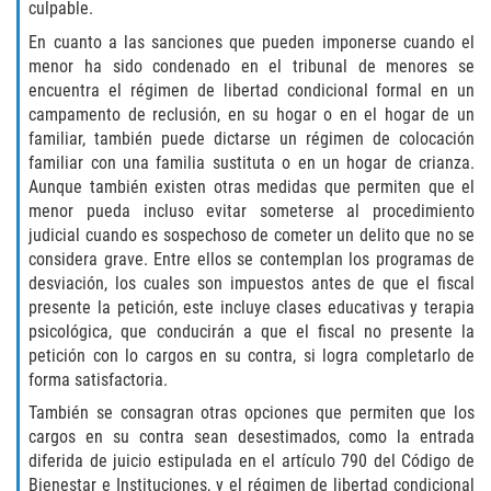
culpable.
GAMBLING FRAUD
En cuanto a las sanciones que pueden imponerse cuando el
menor ha sido condenado en el tribunal de menores se
encuentra el régimen de libertad condicional formal en un
HEALTH CARE FRAUD
campamento de reclusión, en su hogar o en el hogar de un
familiar, también puede dictarse un régimen de colocación
IDENTITY THEFT
familiar con una familia sustituta o en un hogar de crianza.
Aunque también existen otras medidas que permiten que el
SECURITIES FRAUD
menor pueda incluso evitar someterse al procedimiento
judicial cuando es sospechoso de cometer un delito que no se
JUVENILE
considera grave. Entre ellos se contemplan los programas de
desviación, los cuales son impuestos antes de que el fiscal
JUVENILE
presente la petición, este incluye clases educativas y terapia
psicológica, que conducirán a que el fiscal no presente la
petición con lo cargos en su contra, si logra completarlo de
Post Conviction Matters
forma satisfactoria.
Petition to Vacate Murder Conviction
También se consagran otras opciones que permiten que los
cargos en su contra sean desestimados, como la entrada
diferida de juicio estipulada en el artículo 790 del Código de
PRE-FILE INVESTIGATION
Bienestar e Instituciones, y el régimen de libertad condicional