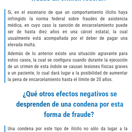
GAMBLING FRAUD
Si, en el escenario de que un comportamiento ilícito haya
infringido la norma federal sobre fraudes de asistencia
HEALTH CARE FRAUD
médica, en cuyo caso la sanción de encarcelamiento puede
ser de hasta diez años en una cárcel estatal, la cual
usualmente está acompañada por el deber de pagar una
IDENTITY THEFT
elevada multa.
SECURITIES FRAUD
Además de lo anterior existe una situación agravante para
estos casos, la cual se configura cuando durante la ejecución
de un crimen de esta índole se causan lesiones físicas graves
JUVENILE
a un paciente, lo cual dará lugar a la posibilidad de aumentar
la pena de encarcelamiento hasta el límite de 20 años.
JUVENILE
¿Qué otros efectos negativos se
Post Conviction Matters
desprenden de una condena por esta
Petition to Vacate Murder Conviction
forma de fraude?
PRE-FILE INVESTIGATION
Una condena por este tipo de ilícito no sólo da lugar a la