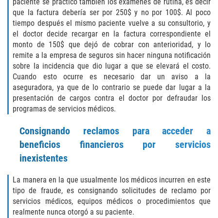
paciente se practicó también los exámenes de rutina, es decir
Cuarta Ofensa de DUI
que la factura debería ser por 250$ y no por 100$. Al poco
tiempo después el mismo paciente vuelve a su consultorio, y
DUID
el doctor decide recargar en la factura correspondiente el
monto de 150$ que dejó de cobrar con anterioridad, y lo
DUI Causando Lesiones
remite a la empresa de seguros sin hacer ninguna notificación
sobre la incidencia que dio lugar a que se elevará el costo.
DUI en Menores de Edad
Cuando esto ocurre es necesario dar un aviso a la
aseguradora, ya que de lo contrario se puede dar lugar a la
DUI Con Pasajeros Menores de 14
presentación de cargos contra el doctor por defraudar los
años
programas de servicios médicos.
Leyes de DUI en el Estado de
Consignando reclamos para acceder a
California
beneficios financieros por servicios
inexistentes
Segunda Ofensa de DUI
La manera en la que usualmente los médicos incurren en este
Tercera Ofensa de DUI
tipo de fraude, es consignando solicitudes de reclamo por
servicios médicos, equipos médicos o procedimientos que
Delitos Violentos
realmente nunca otorgó a su paciente.