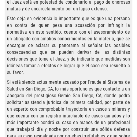
Eliminación de Antecedentes Penales
el Juez está en potestad de condenarlo al pago de onerosas
multas y de encarcelamiento por un lapso extenso.
Libertad Condicional Bajo Palabra
Esto deja en evidencia lo importante que es que una persona
en contra de quien pesa una acusación por infringir la
Sello de Registros de Arresto
normativa en este sentido, cuente con el asesoramiento de
un abogado con amplios conocimientos en la materia, que se
Violación de la Libertad Condicional
encargue de aclarar su panorama al señalar las posibles
consecuencias que se pueden derivar de las distintas
decisiones que tome el Juez, y de indicarle que medidas son
Chocar y Huir
idóneas tomar a efectos de lograr que el caso sea resuelto a
su favor.
Delitos De Armas
Si está siendo actualmente acusado por Fraude al Sistema de
Salud en San Diego, CA, lo más oportuno es que contacte a un
Aumento de Pena por Armas de
Fuego
abogado del prestigioso Gemio San Diego, CA, donde podrá
solicitar asistencia jurídica de primera calidad, por parte de
Armas Prohibidas
un experto con comprobable trayectoria en casos similares y
que cuenta con un registro intachable de casos ganados y lo
más importante pondrá su caso en manos de un profesional
Descarga Negligente de un Arma de
Fuego
que trabajar
á
día y noche por construir una sólida defensa
para su caso respaldada por pruebas irrefutables y que sobre