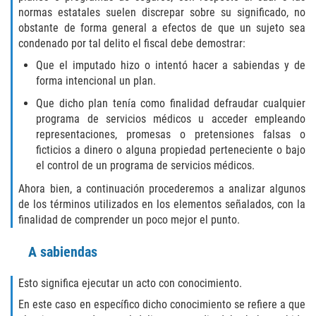
normas estatales suelen discrepar sobre su significado, no
Falsificación o Alteración de una
obstante de forma general a efectos de que un sujeto sea
Prescripción Médica
condenado por tal delito el fiscal debe demostrar:
Que el imputado hizo o intentó hacer a sabiendas y de
Malversación de Fondos
forma intencional un plan.
Que dicho plan tenía como finalidad defraudar cualquier
Robo De Identidad
programa de servicios médicos u acceder empleando
representaciones, promesas o pretensiones falsas o
Presentación de Documentos Falsos
ficticios a dinero o alguna propiedad perteneciente o bajo
el control de un programa de servicios médicos.
Delitos de Fraude
Ahora bien, a continuación procederemos a analizar algunos
de los términos utilizados en los elementos señalados, con la
Fraude a Programas de Asistencia
Pública
finalidad de comprender un poco mejor el punto.
A sabiendas
Fraude con Cheques
Esto significa ejecutar un acto con conocimiento.
Fraude a la Compensación a los
Trabajadores
En este caso en específico dicho conocimiento se refiere a que