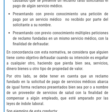
causando que se presente un reclamo falso solicitando el
pago de algún servicio médico.
Posesión De Una Sustancia
Controlada Para La Venta
Presentando con previo conocimiento una petición de
pago por un servicio médico no recibido por parte del
solicitante a su nombre.
Proposición 36
Presentando con previo conocimiento múltiples peticiones
Transporte De Sustancias
de reclamo fundadas en un mismo servicio médico, con la
Controladas Para La Venta
finalidad de defraudar.
En concordancia con esta normativa, se considera que alguien
Delitos de Conducción
tiene como objetivo defraudar cuando su intención es engañar
a cualquier otro, haciendo que pierda bien sea, servicios,
Conducir con una licencia suspendida
dinero bienes u otro tipo de propiedad de valor.
Por otro lado, se debe tener en cuenta que un reclamo
Evadir a un Oficial de Policía
fundado en la solicitud de pago de servicios médicos abarca
de igual forma reclamos presentados bien sea por o a nombre
Homicidio Vehicular
de un proveedor de servicios de salud con la finalidad de
compensar a algún empleado, que esté amparado por las
Robo de Auto
leyes de índole laboral.
Son ejemplos de esta conducta: