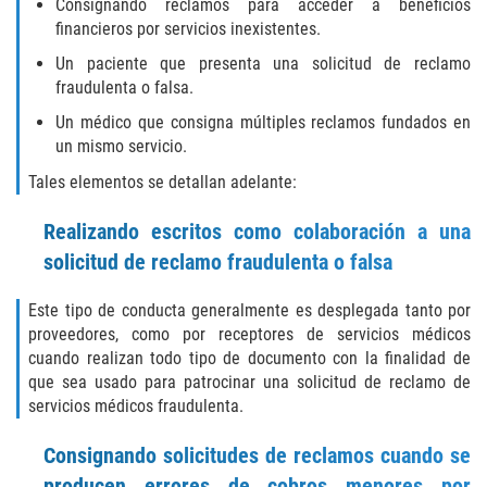
Consignando reclamos para acceder a beneficios
Sello de Registros Juveniles
financieros por servicios inexistentes.
Un paciente que presenta una solicitud de reclamo
Tribunal de Delincuencia Juvenil
fraudulenta o falsa.
Un médico que consigna múltiples reclamos fundados en
Tutela de los Tribunales
un mismo servicio.
Delitos Sexuales
Tales elementos se detallan adelante:
Realizando escritos como colaboración a una
Actos Lascivos con un Menor
solicitud de reclamo fraudulenta o falsa
Agresión Sexual
Este tipo de conducta generalmente es desplegada tanto por
proveedores, como por receptores de servicios médicos
Conducta Lasciva
cuando realizan todo tipo de documento con la finalidad de
que sea usado para patrocinar una solicitud de reclamo de
Copulación Oral Forzada
servicios médicos fraudulenta.
Estupro
Consignando solicitudes de reclamos cuando se
producen errores de cobros menores por