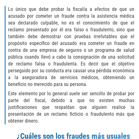
Hurto Menor
Lo único que debe probar la fiscalía a efectos de que un
acusado por cometer un fraude contra la asistencia médica
Hurto en Tiendas
sea declarado culpable, no es el conocimiento de que el
reclamo presentado por él era falso o fraudulento, sino que
Recepción de Propiedad Robada
también debe demostrar con pruebas irrefutables que el
propósito específico del acusado era cometer un fraude en
contra de una empresa de seguros o un programa de salud
Robo
pública cuando llevó a cabo la consignación de una solicitud
de reclamo falsa o fraudulenta. Es decir que el objetivo
Robo de Caja Fuerte
perseguido por su conducta era causar una pérdida económica
a la aseguradora de servicios médicos, obteniendo un
Robo PC 459
beneficio no merecido para su persona.
Este elemento por lo general suele ser sencillo de probar por
Delincuencia Juvenil
parte del fiscal, debido a que no existen muchas
justificaciones que respaldan que alguien realice la
Audiencias de Detención
presentación de un reclamo ficticio o fraudulento más que
obtener dinero.
Audiencias de Disposición
¿Cuáles son los fraudes más usuales