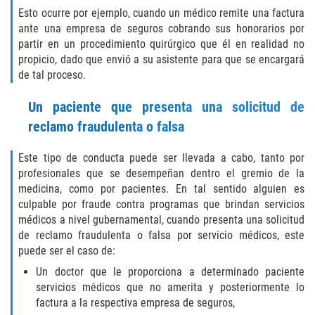
Esto ocurre por ejemplo, cuando un médico remite una factura
Aumento de Sentencia para Pandillas
ante una empresa de seguros cobrando sus honorarios por
partir en un procedimiento quirúrgico que él en realidad no
Disuadir a un Testigo
propicio, dado que envió a su asistente para que se encargará
de tal proceso.
Homicidio
Un paciente que presenta una solicitud de
Homicidio Involuntario
reclamo fraudulenta o falsa
Homicidio Voluntario
Este tipo de conducta puede ser llevada a cabo, tanto por
profesionales que se desempeñan dentro el gremio de la
Intento de Asesinato
medicina, como por pacientes. En tal sentido alguien es
culpable por fraude contra programas que brindan servicios
Secuestro
médicos a nivel gubernamental, cuando presenta una solicitud
de reclamo fraudulenta o falsa por servicio médicos, este
puede ser el caso de:
Violencia Doméstica
Un doctor que le proporciona a determinado paciente
Acecho
servicios médicos que no amerita y posteriormente lo
factura a la respectiva empresa de seguros,