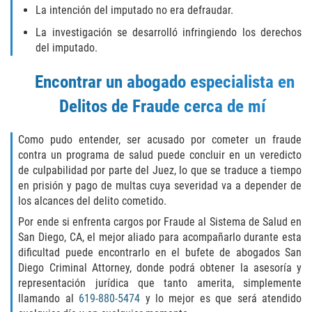
La intención del imputado no era defraudar.
SEALING ARREST RECORDS
La investigación se desarrolló infringiendo los derechos
del imputado.
RECENT CASE RESULTS
Encontrar un abogado especialista en
Testimonials
Delitos de Fraude cerca de mí
Blog
Como pudo entender, ser acusado por cometer un fraude
contra un programa de salud puede concluir en un veredicto
Contact Us
de culpabilidad por parte del Juez, lo que se traduce a tiempo
en prisión y pago de multas cuya severidad va a depender de
VISTA CRIMINAL ATTORNEY
los alcances del delito cometido.
Por ende si enfrenta cargos por Fraude al Sistema de Salud en
San Diego, CA, el mejor aliado para acompañarlo durante esta
dificultad puede encontrarlo en el bufete de abogados San
Diego Criminal Attorney, donde podrá obtener la asesoría y
representación jurídica que tanto amerita, simplemente
llamando al
619-880-5474
y lo mejor es que será atendido