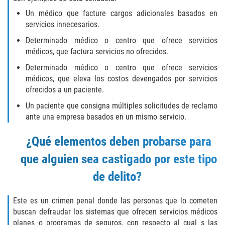
Delitos Contra La Propiedad
Un médico que facture cargos adicionales basados en
servicios innecesarios.
Dañar Lineas Telefonicas, Electricas o
de Servicios Publicos
Determinado médico o centro que ofrece servicios
médicos, que factura servicios no ofrecidos.
Incendio Provocado
Determinado médico o centro que ofrece servicios
médicos, que eleva los costos devengados por servicios
Invasión Agravada de Propiedad
ofrecidos a un paciente.
Ajena
Un paciente que consigna múltiples solicitudes de reclamo
Invasión de Propiedad Ajena
ante una empresa basados en un mismo servicio.
Vandalismo
¿Qué elementos deben probarse para
que alguien sea castigado por este tipo
Delitos de Cuello Blanco
de delito?
Apropiación Indebida de Fondos
Públicos
Este es un crimen penal donde las personas que lo cometen
buscan defraudar los sistemas que ofrecen servicios médicos
Falsificación
planes o programas de seguros, con respecto al cual s las