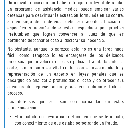
THEFT
Un individuo acusado por haber infringido la ley al defraudar
un programa de asistencia médica puede emplear varias
BURGLARY
defensas para desvirtuar la acusación formulada en su contra,
sin embargo dicha defensa debe ser acorde al caso en
específico y además debe estar respaldada por pruebas
EMBEZZLEMENT
irrefutables que logren convencer al Juez de que es
pertinente desechar el caso al declarar su inocencia.
GRAND THEFT
No obstante, aunque lo parezca esta no es una tarea nada
fácil, como tampoco lo es encargarse de los delicados
PETTY THEFT
procesos que involucra un caso judicial tramitado ante la
corte, por lo tanto es vital contar con el asesoramiento y
RECEIVING STOLEN PROPERTY
representación de un experto en leyes penales que se
encargue de analizar a profundidad el caso y de ofrecer sus
ROBBERY
servicios de representación y asistencia durante todo el
proceso.
SHOPLIFTING
Las defensas que se usan con normalidad en estas
situaciones son:
White Collar
El imputado no llevó a cabo el crimen que se le imputa,
con conocimiento de que estaba perpetrando un fraude.
OTHER PRACTICE AREAS