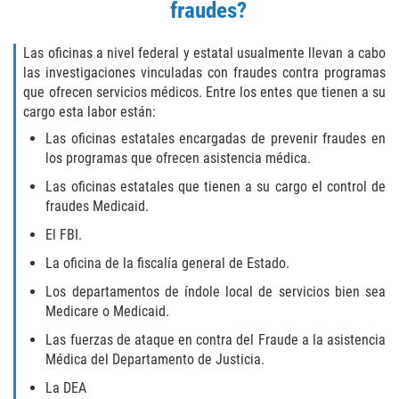
Publicar Información Dañina En
fraudes?
Internet
Las oficinas a nivel federal y estatal usualmente llevan a cabo
Violación de Una Orden de
las investigaciones vinculadas con fraudes contra programas
Restricción
que ofrecen servicios médicos. Entre los entes que tienen a su
cargo esta labor están:
Sustracción de Menores
Las oficinas estatales encargadas de prevenir fraudes en
los programas que ofrecen asistencia médica.
ASSAULT AND BATTERY
Las oficinas estatales que tienen a su cargo el control de
ASSAULT
fraudes Medicaid.
El FBI.
ASSAULT ON A PUBLIC OFFICIAL
La oficina de la fiscalía general de Estado.
ASSAULT WITH A DEADLY WEAPON
Los departamentos de índole local de servicios bien sea
Medicare o Medicaid.
ASSAULT WITH CAUSTIC CHEMICALS OR
Las fuerzas de ataque en contra del Fraude a la asistencia
FLAMMABLE SUBSTANCES
Médica del Departamento de Justicia.
La DEA
BATTERY