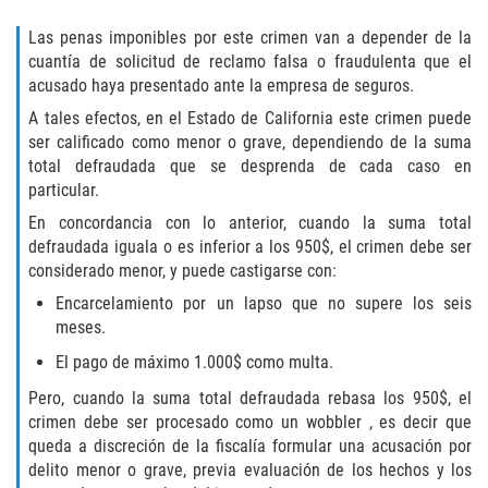
ELDER ABUSE
Las penas imponibles por este crimen van a depender de la
cuantía de solicitud de reclamo falsa o fraudulenta que el
FAILURE TO PROVIDE
acusado haya presentado ante la empresa de seguros.
A tales efectos, en el Estado de California este crimen puede
VIOLATION OF PROTECTIVE ORDER
ser calificado como menor o grave, dependiendo de la suma
total defraudada que se desprenda de cada caso en
DRIVING CRIMES
particular.
En concordancia con lo anterior, cuando la suma total
HIT AND RUN
defraudada iguala o es inferior a los 950$, el crimen debe ser
considerado menor, y puede castigarse con:
VEHICULAR MANSLAUGHTER
Encarcelamiento por un lapso que no supere los seis
meses.
UNLAWFUL USE OF A DISABILITY PLACARD
El pago de máximo 1.000$ como multa.
DRUG CRIMES
Pero, cuando la suma total defraudada rebasa los 950$, el
crimen debe ser procesado como un wobbler , es decir que
DIVERSION
queda a discreción de la fiscalía formular una acusación por
delito menor o grave, previa evaluación de los hechos y los