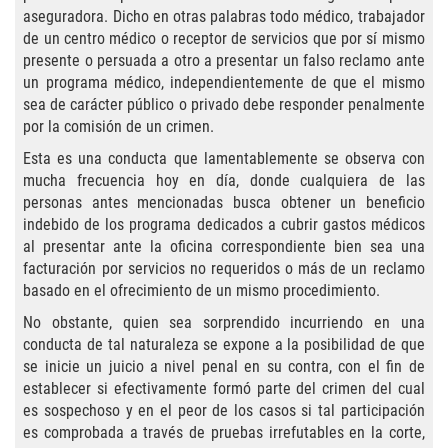
Agresión Agravada
aseguradora. Dicho en otras palabras todo médico, trabajador
de un centro médico o receptor de servicios que por sí mismo
Agresión Contra un Agente del Orden
presente o persuada a otro a presentar un falso reclamo ante
Público
un programa médico, independientemente de que el mismo
sea de carácter público o privado debe responder penalmente
Asalto Contra Un Funcionario Público
por la comisión de un crimen.
Esta es una conducta que lamentablemente se observa con
Asalto con Arma Mortal
mucha frecuencia hoy en día, donde cualquiera de las
personas antes mencionadas busca obtener un beneficio
Asalto Con Químicos Cáusticos
indebido de los programa dedicados a cubrir gastos médicos
al presentar ante la oficina correspondiente bien sea una
Asalto Simple
facturación por servicios no requeridos o más de un reclamo
basado en el ofrecimiento de un mismo procedimiento.
Asuntos posteriores a la condena
No obstante, quien sea sorprendido incurriendo en una
conducta de tal naturaleza se expone a la posibilidad de que
Anulando o Rechazando una Condena
se inicie un juicio a nivel penal en su contra, con el fin de
establecer si efectivamente formó parte del crimen del cual
Certificado de Rehabilitación
es sospechoso y en el peor de los casos si tal participación
es comprobada a través de pruebas irrefutables en la corte,