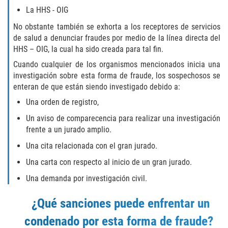
La HHS - OIG
BATTERY ON A PEACE OFFICER ATTORNEY
No obstante también se exhorta a los receptores de servicios
de salud a denunciar fraudes por medio de la línea directa del
BATTERY SERIOUS BODILY INJURY
HHS – OIG, la cual ha sido creada para tal fin.
Cuando cualquier de los organismos mencionados inicia una
DOMESTIC VIOLENCE
investigación sobre esta forma de fraude, los sospechosos se
enteran de que están siendo investigado debido a:
CHILD ABUSE
Una orden de registro,
CHILD ENDANGERMENT
Un aviso de comparecencia para realizar una investigación
frente a un jurado amplio.
CORPORAL INJURY
Una cita relacionada con el gran jurado.
Una carta con respecto al inicio de un gran jurado.
CRIMINAL THREATS
Una demanda por investigación civil.
DOMESTIC BATTERY
¿Qué sanciones puede enfrentar un
DOMESTIC VIOLENCE
condenado por esta forma de fraude?