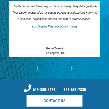
I highly recommend San Diego criminal attorney. They did a great job.
They clearly answered all my clients questions and kept me informed
of his case. I highly recommend this firm to anyone in need.
Los Angeles Personal Injury Attorney
 Bankruptcy Attorney
Negin Yamini
Los Angeles, CA
‹
›
619-880-5474
/
858-688-7830
CONTACT US