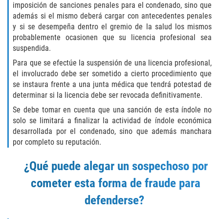
imposición de sanciones penales para el condenado, sino que
SEX CRIMES
además si el mismo deberá cargar con antecedentes penales
y si se desempeña dentro el gremio de la salud los mismos
CHILD MOLESTATION
probablemente ocasionen que su licencia profesional sea
suspendida.
INDECENT EXPOSURE
Para que se efectúe la suspensión de una licencia profesional,
el involucrado debe ser sometido a cierto procedimiento que
LEWD ACTS WITH A CHILD
se instaura frente a una junta médica que tendrá potestad de
determinar si la licencia debe ser revocada definitivamente.
LEWD CONDUCT IN PUBLIC
Se debe tomar en cuenta que una sanción de esta índole no
solo se limitará a finalizar la actividad de índole económica
PROSTITUTION / SOLICITATION
desarrollada por el condenado, sino que además manchara
por completo su reputación.
RAPE
¿Qué puede alegar un sospechoso por
SEXUAL BATTERY
cometer esta forma de fraude para
STATUTORY RAPE
defenderse?