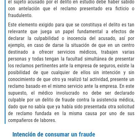
el sujeto acusado por el delito en estudio debe haber sabido
Fraude de Juego
con antelación que el reclamo presentado era ficticio o
fraudulento.
Fraude de Seguro de Auto
Este elemento exigido para que se constituya el delito es tan
relevante que juega un papel fundamental a efectos de
Fraude Del Seguro De Desempleo
declarar la culpabilidad o inocencia del acusado, así por
ejemplo, en caso de darse la situación de que en un centro
Fraude al Sistema de Salud
destinado a ofrecer servicios médicos, trabajen varias
personas y todas tengan la facultad simultánea de presentar
los reclamos pertinentes ante la empresa de seguros, existe la
Fraude de Tarjetas de Crédito
posibilidad de que cualquier de ellos sin intención y sin
conocimiento de que otro ya realizó tal actividad, presente un
Práctica No Autorizada de la
Medicina
reclamo basado en el mismo servicio ante la empresa. En este
supuesto, el médico involucrado no debe ser declarado
culpable por un delito de fraude contra la asistencia médica,
Delitos de Hurto
dado que no sabía que ya había sido presentada otra solicitud
de reclamo fundada en la misma causa por uno de sus
Hurto Mayor
compañeros de labores.
Hurto Mayor de Auto
Intención de consumar un fraude