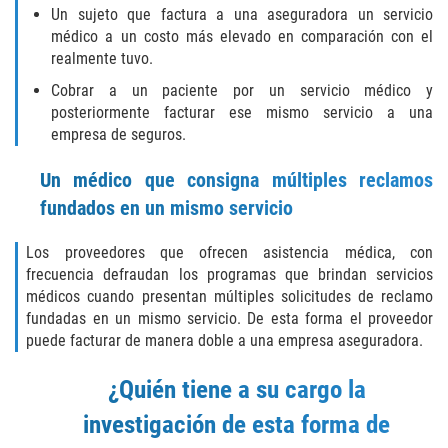
Amenazas Criminales
Un sujeto que factura a una aseguradora un servicio
médico a un costo más elevado en comparación con el
Abuso de Ancianos y Adultos
realmente tuvo.
Dependientes
Cobrar a un paciente por un servicio médico y
posteriormente facturar ese mismo servicio a una
Negligencia Infantil
empresa de seguros.
Lesión Corporal A Un Cónyuge
Un médico que consigna múltiples reclamos
fundados en un mismo servicio
Orden de Restricción Temporal
Los proveedores que ofrecen asistencia médica, con
Orden de Protección de Emergencia
frecuencia defraudan los programas que brindan servicios
médicos cuando presentan múltiples solicitudes de reclamo
Órdenes de Restricción
fundadas en un mismo servicio. De esta forma el proveedor
puede facturar de manera doble a una empresa aseguradora.
Orden de Restricción Permanente
¿Quién tiene a su cargo la
Porno Venganza
investigación de esta forma de