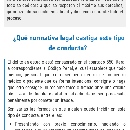
todo se dedicara a que se respeten al máximo sus derechos,
Portar un Arma Oculta
garantizando su confidencialidad y discreción durante todo el
proceso.
Portar un Arma de Fuego Cargada en
Público
¿Qué normativa legal castiga este tipo
Delitos De Drogas
de conducta?
El Programa de Desviación Previo al
Juicio PC 1000
El delito en estudio está consagrado en el apartado 550 literal
a correspondiente al Código Penal, el cual establece que todo
Leyes sobre Marihuana en California
médico, personal que se desempeña dentro de un centro
médico o paciente que de forma intencional consigne o haga
Posesión de Marihuana
que otro consigne un reclamo falso o ficticio ante una oficina
bien sea de índole estatal o privada debe ser procesada
Posesión de Marihuana para la Venta
penalmente por cometer un fraude.
Son varias las formas en que alguien puede incidir en este
Posesión De Parafernalia De Drogas
tipo de conducta, entre ellas:
Presentando con previo conocimiento, haciendo o
Posesión de Sustancias Controladas