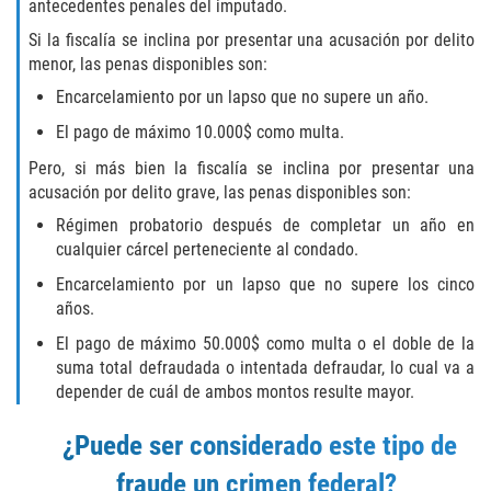
DRUG POSSESSION
antecedentes penales del imputado.
Si la fiscalía se inclina por presentar una acusación por delito
MARIJUANA
menor, las penas disponibles son:
Encarcelamiento por un lapso que no supere un año.
PROP 36
El pago de máximo 10.000$ como multa.
SALES / TRANSPORTATION
Pero, si más bien la fiscalía se inclina por presentar una
acusación por delito grave, las penas disponibles son:
EXPUNGEMENT
Régimen probatorio después de completar un año en
cualquier cárcel perteneciente al condado.
FEDERAL
Encarcelamiento por un lapso que no supere los cinco
años.
Fraud
El pago de máximo 50.000$ como multa o el doble de la
suma total defraudada o intentada defraudar, lo cual va a
AUTO INSURANCE FRAUD
depender de cuál de ambos montos resulte mayor.
CHECK FRAUD
¿Puede ser considerado este tipo de
fraude un crimen federal?
CREDIT CARD FRAUD