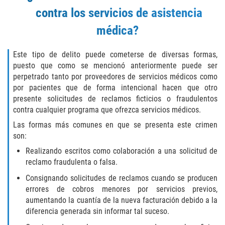
Audiencias de Transferencia
contra los servicios de asistencia
Delitos por los cuales un menor
médica?
puede ser juzgado como adulto
Este tipo de delito puede cometerse de diversas formas,
Derechos de los padres en casos de
puesto que como se mencionó anteriormente puede ser
menores de edad
perpetrado tanto por proveedores de servicios médicos como
por pacientes que de forma intencional hacen que otro
Desviación Informal Juvenil
presente solicitudes de reclamos ficticios o fraudulentos
contra cualquier programa que ofrezca servicios médicos.
División de Justicia Juvenil
Las formas más comunes en que se presenta este crimen
son:
La Ley de Tres Strikes
Realizando escritos como colaboración a una solicitud de
reclamo fraudulenta o falsa.
Libertad Condicional para Menores
Consignando solicitudes de reclamos cuando se producen
Petición Aceptada
errores de cobros menores por servicios previos,
aumentando la cuantía de la nueva facturación debido a la
Proyecto de Ley del Senado 439
diferencia generada sin informar tal suceso.