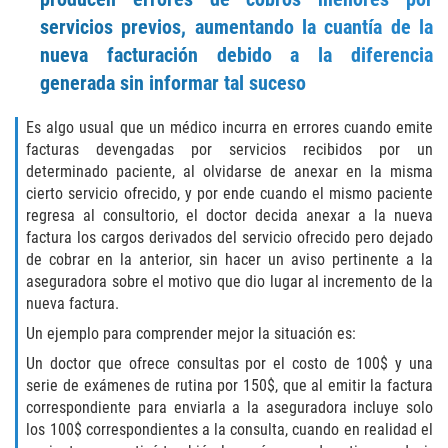
Exposición Indecente
servicios previos, aumentando la cuantía de la
Merodear para prostituirse
nueva facturación debido a la diferencia
generada sin informar tal suceso
Molestar a un Niño Menor de 18 Años
Es algo usual que un médico incurra en errores cuando emite
Penetración Sexual Forzada
facturas devengadas por servicios recibidos por un
determinado paciente, al olvidarse de anexar en la misma
cierto servicio ofrecido, y por ende cuando el mismo paciente
Pornografía Infantil
regresa al consultorio, el doctor decida anexar a la nueva
factura los cargos derivados del servicio ofrecido pero dejado
Prostitución y Solicitación
de cobrar en la anterior, sin hacer un aviso pertinente a la
aseguradora sobre el motivo que dio lugar al incremento de la
DUI
nueva factura.
Un ejemplo para comprender mejor la situación es:
Audiencia Administrativa del DMV
Un doctor que ofrece consultas por el costo de 100$ y una
serie de exámenes de rutina por 150$, que al emitir la factura
Conducción Imprudente sin Presencia
de Alcohol
correspondiente para enviarla a la aseguradora incluye solo
los 100$ correspondientes a la consulta, cuando en realidad el